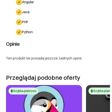
Angular
Java
PHP
Python
Opinie
Ten produkt nie posiada jeszcze żadnych opinii.
Przeglądaj podobne oferty
Szybka płatność
Szybka płatn