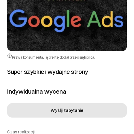
naszej strony, Klient ma prawo do zgłoszenia
reklamacji. 3.2. Reklamacje można zgłaszać drogą
mailową na adres kontakt@rank-higher.pl w terminie 7
dni od otrzymania usługi. 3.3. Każda reklamacja
zostanie rozpatrzona indywidualnie, a ewentualne
korekty będą dokonywane zgodnie z zakresem
uzgodnionym z Klientem. Niniejsza polityka
obowiązuje od dnia jej publikacji na stronie
Prawa konsumenta:
Tę ofertę dodał przedsiębiorca.
https://rank-higher.pl i dotyczy wszystkich zamówień
realizowanych przez Rank Higher.
Super szybkie i wydajne strony
DOWIEDZ SIĘ WIĘCEJ
Indywidualna wycena
Wyślij zapytanie
Czas realizacji