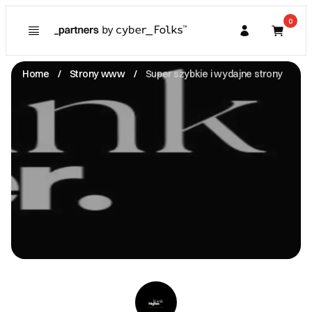
0
Poznaj
Prawa konsumenta
Home
Strony www
Super szybkie i wydajne strony
Kupujący
O Partnerze
Partner
I. Dane Sprzedającego
RANK-HIGHER SPÓŁKA Z OGRANICZONĄ
ODPOWIEDZIALNOŚCIĄ
Księcia Witolda -
50-202 Wrocław
NIP: 8982305000
biuro@rank-higher.pl
Zobacz email
II. Anulacje zamówień i zwroty
Zamówienia i Płatność 1.1. W Rank Higher
zamówienia realizowane są na podstawie