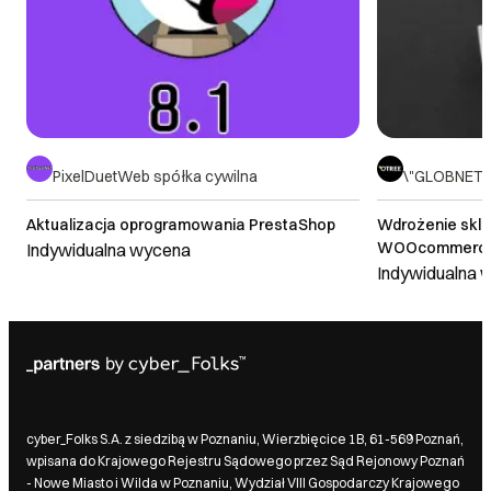
PixelDuetWeb spółka cywilna
\"GLOBNETW
Aktualizacja oprogramowania PrestaShop
Wdrożenie skle
WOOcommerc
Indywidualna wycena
Indywidualna 
cyber_Folks S.A. z siedzibą w Poznaniu, Wierzbięcice 1B, 61-569 Poznań,
wpisana do Krajowego Rejestru Sądowego przez Sąd Rejonowy Poznań
- Nowe Miasto i Wilda w Poznaniu, Wydział VIII Gospodarczy Krajowego