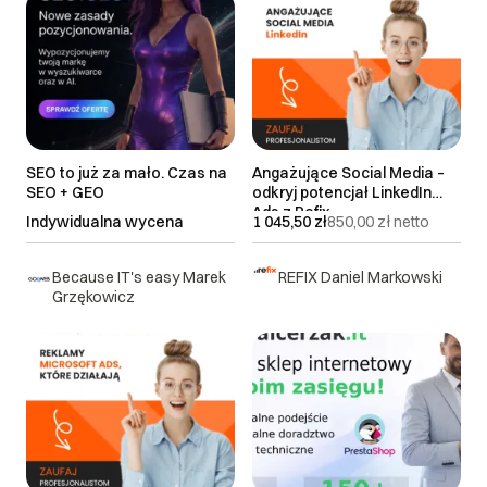
SEO to już za mało. Czas na
Angażujące Social Media –
SEO + GEO
odkryj potencjał LinkedIn
Ads z Refix
Indywidualna wycena
1 045,50 zł
850,00 zł
netto
Because IT's easy Marek
REFIX Daniel Markowski
Grzękowicz