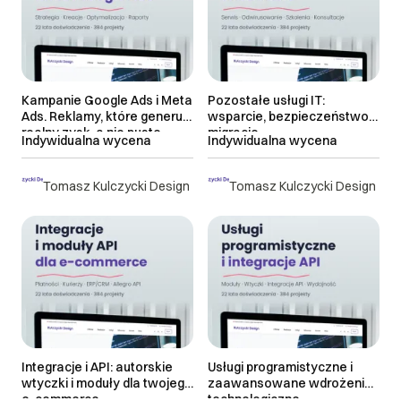
> 21 dni roboczych
Najnowsze
do uzgodnienia
Kampanie Google Ads i Meta
Pozostałe usługi IT:
Ads. Reklamy, które generują
wsparcie, bezpieczeństwo i
realny zysk, a nie puste
migracje
Indywidualna wycena
Indywidualna wycena
kliknięcia
Tomasz Kulczycki Design
Tomasz Kulczycki Design
Integracje i API: autorskie
Usługi programistyczne i
wtyczki i moduły dla twojego
zaawansowane wdrożenia
e-commerce
technologiczne