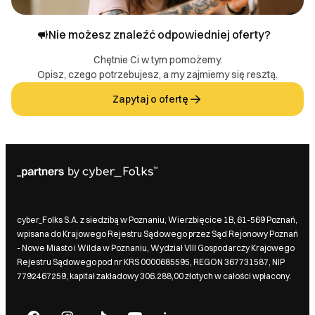
Nie możesz znaleźć odpowiedniej oferty?
Chętnie Ci w tym pomożemy.
Opisz, czego potrzebujesz, a my zajmiemy się resztą.
Zapytaj o ofertę
cyber_Folks S.A. z siedzibą w Poznaniu, Wierzbięcice 1B, 61-569 Poznań,
wpisana do Krajowego Rejestru Sądowego przez Sąd Rejonowy Poznań
- Nowe Miasto i Wilda w Poznaniu, Wydział VIII Gospodarczy Krajowego
Rejestru Sądowego pod nr KRS 0000685595, REGON 367731587, NIP
7792467259, kapitał zakładowy 306.288,00 złotych w całości wpłacony.