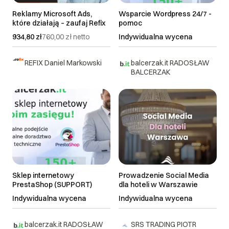
Reklamy Microsoft Ads,
Wsparcie Wordpress 24/7 -
które działają – zaufaj Refix
pomoc
934,80 zł
760,00 zł
netto
Indywidualna wycena
REFIX Daniel Markowski
balcerzak.it RADOSŁAW
BALCERZAK
Sklep internetowy
Prowadzenie Social Media
PrestaShop (SUPPORT)
dla hoteli w Warszawie
Indywidualna wycena
Indywidualna wycena
balcerzak.it RADOSŁAW
SRS TRADING PIOTR