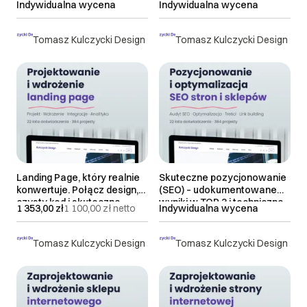
Indywidualna wycena
Indywidualna wycena
Tomasz Kulczycki Design
Tomasz Kulczycki Design
Landing Page, który realnie
Skuteczne pozycjonowanie
konwertuje. Połącz design,
(SEO) – udokumentowane
czysty kod i skuteczną
wyniki w TOP 3 i techniczna
1 353,00 zł
1 100,00 zł
netto
Indywidualna wycena
sprzedaż
optymalizacja
Tomasz Kulczycki Design
Tomasz Kulczycki Design