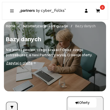
0
Home
Automatyzacje i konfiguracje
Bazy danych
Kupujący
Strony i sklepy internetowe
Bazy danych
Partner
Marketing
Strony www
Nie jesteś pewien, czego szukać? Opisz, czego
potrzebujesz, a nasi Partnerzy wyślą Ci swoje oferty.
E-sklepy
Multimedia
Copywriting
Zapytaj o ofertę
Social media
Grafika i projektowanie
Fotografia
SEO
Wideo
Programowanie
Grafika
Mailing
Animacja
Projektowanie 3D
Automatyzacje i konfiguracje
Aplikacje mobilne
Oferty
Kampanie reklamowe