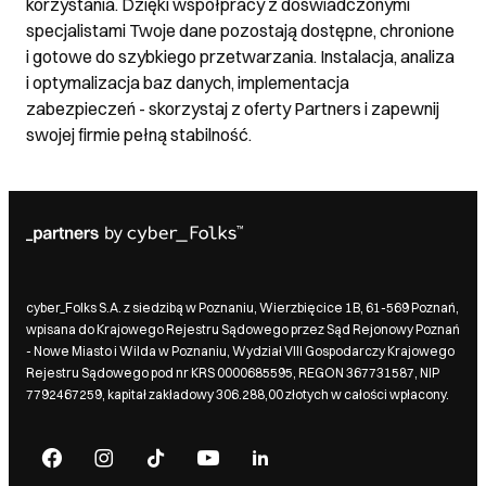
korzystania. Dzięki współpracy z doświadczonymi
specjalistami Twoje dane pozostają dostępne, chronione
i gotowe do szybkiego przetwarzania. Instalacja, analiza
i optymalizacja baz danych, implementacja
zabezpieczeń - skorzystaj z oferty Partners i zapewnij
swojej firmie pełną stabilność.
cyber_Folks S.A. z siedzibą w Poznaniu, Wierzbięcice 1B, 61-569 Poznań,
wpisana do Krajowego Rejestru Sądowego przez Sąd Rejonowy Poznań
- Nowe Miasto i Wilda w Poznaniu, Wydział VIII Gospodarczy Krajowego
Rejestru Sądowego pod nr KRS 0000685595, REGON 367731587, NIP
7792467259, kapitał zakładowy 306.288,00 złotych w całości wpłacony.