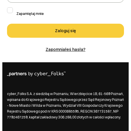
Zapamiętaj mnie
Zaloguj się
Zapomniałeś hasła?
cyber_Folks S.A. z siedzibą w Poznaniu, Wierzbięcice 1B, 61-569 Poznań,
wpisana do Krajowego Rejestru Sądowego przez Sąd Rejonowy Poznań
- Nowe Miasto i Wilda w Poznaniu, Wydział VIII Gospodarczy Krajowego
Rejestru Sądowego pod nr KRS 0000685595, REGON 367731587, NIP
7792467259, kapitał zakładowy 306.288,00 złotych w całości wpłacony.