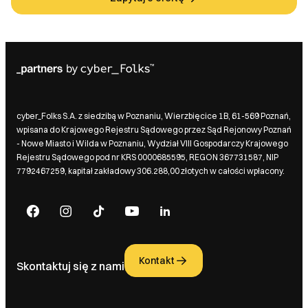
cyber_Folks S.A. z siedzibą w Poznaniu, Wierzbięcice 1B, 61-569 Poznań,
wpisana do Krajowego Rejestru Sądowego przez Sąd Rejonowy Poznań
- Nowe Miasto i Wilda w Poznaniu, Wydział VIII Gospodarczy Krajowego
Rejestru Sądowego pod nr KRS 0000685595, REGON 367731587, NIP
7792467259, kapitał zakładowy 306.288,00 złotych w całości wpłacony.
Kontakt
Skontaktuj się z nami