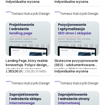
Indywidualna wycena
Indywidualna wycena
Tomasz Kulczycki Design
Tomasz Kulczycki Design
Landing Page, który realnie
Skuteczne pozycjonowanie
konwertuje. Połącz design,
(SEO) – udokumentowane
czysty kod i skuteczną
wyniki w TOP 3 i techniczna
1 353,00 zł
1 100,00 zł
netto
Indywidualna wycena
sprzedaż
optymalizacja
Tomasz Kulczycki Design
Tomasz Kulczycki Design