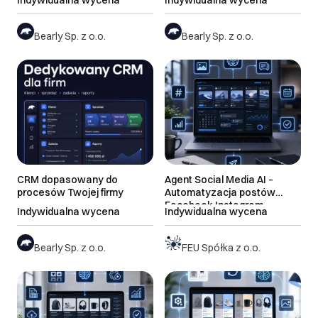
Indywidualna wycena
Indywidualna wycena
Bearly Sp. z o.o.
Bearly Sp. z o.o.
CRM dopasowany do
Agent Social Media AI –
procesów Twojej firmy
Automatyzacja postów
Facebook Instagram
Indywidualna wycena
Indywidualna wycena
Linkedin
Bearly Sp. z o.o.
FEU Spółka z o.o.