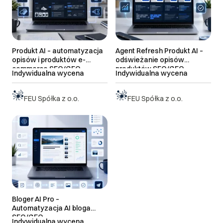
Produkt AI – automatyzacja
Agent Refresh Produkt AI –
opisów i produktów e-
odświeżanie opisów
commerce SEO/GEO
produktów SEO/GEO
Indywidualna wycena
Indywidualna wycena
FEU Spółka z o.o.
FEU Spółka z o.o.
Bloger AI Pro –
Automatyzacja AI bloga
SEO/GEO
Indywidualna wycena