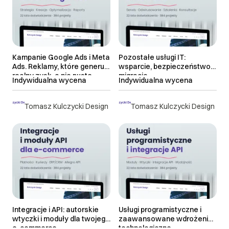
> 21 dni roboczych
Najnowsze
do uzgodnienia
Kampanie Google Ads i Meta
Pozostałe usługi IT:
Ads. Reklamy, które generują
wsparcie, bezpieczeństwo i
realny zysk, a nie puste
migracje
Indywidualna wycena
Indywidualna wycena
kliknięcia
Tomasz Kulczycki Design
Tomasz Kulczycki Design
Integracje i API: autorskie
Usługi programistyczne i
wtyczki i moduły dla twojego
zaawansowane wdrożenia
e-commerce
technologiczne