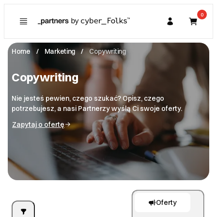
0
Home
Marketing
Copywriting
Kupujący
Strony i sklepy internetowe
Copywriting
Partner
Marketing
Strony www
Nie jesteś pewien, czego szukać? Opisz, czego
potrzebujesz, a nasi Partnerzy wyślą Ci swoje oferty.
E-sklepy
Multimedia
Copywriting
Zapytaj o ofertę
Social media
Grafika i projektowanie
Fotografia
SEO
Wideo
Programowanie
Grafika
Mailing
Animacja
Projektowanie 3D
Automatyzacje i konfiguracje
Aplikacje mobilne
Oferty
Kampanie reklamowe