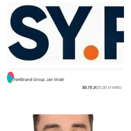
> 21 dni roboczych
Najnowsze
Do uzgodnienia
NetBrand Group Jan Wiatr
30,75 zł
25,00 zł
netto