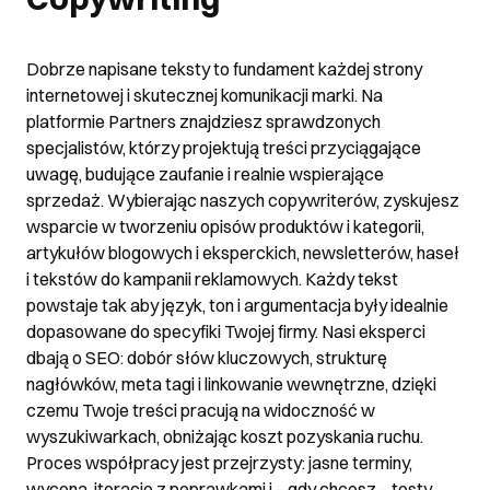
Dobrze napisane teksty to fundament każdej strony
internetowej i skutecznej komunikacji marki. Na
platformie Partners znajdziesz sprawdzonych
specjalistów, którzy projektują treści przyciągające
uwagę, budujące zaufanie i realnie wspierające
sprzedaż. Wybierając naszych copywriterów, zyskujesz
wsparcie w tworzeniu opisów produktów i kategorii,
artykułów blogowych i eksperckich, newsletterów, haseł
i tekstów do kampanii reklamowych. Każdy tekst
powstaje tak aby język, ton i argumentacja były idealnie
dopasowane do specyfiki Twojej firmy. Nasi eksperci
dbają o SEO: dobór słów kluczowych, strukturę
nagłówków, meta tagi i linkowanie wewnętrzne, dzięki
czemu Twoje treści pracują na widoczność w
wyszukiwarkach, obniżając koszt pozyskania ruchu.
Proces współpracy jest przejrzysty: jasne terminy,
wycena, iteracje z poprawkami i – gdy chcesz – testy