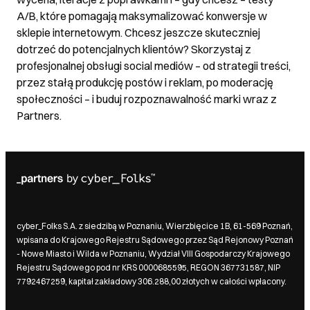
A/B, które pomagają maksymalizować konwersje w
sklepie internetowym. Chcesz jeszcze skuteczniej
dotrzeć do potencjalnych klientów? Skorzystaj z
profesjonalnej obsługi social mediów – od strategii treści,
przez stałą produkcję postów i reklam, po moderację
społeczności – i buduj rozpoznawalność marki wraz z
Partners.
cyber_Folks S.A. z siedzibą w Poznaniu, Wierzbięcice 1B, 61-569 Poznań,
wpisana do Krajowego Rejestru Sądowego przez Sąd Rejonowy Poznań
- Nowe Miasto i Wilda w Poznaniu, Wydział VIII Gospodarczy Krajowego
Rejestru Sądowego pod nr KRS 0000685595, REGON 367731587, NIP
7792467259, kapitał zakładowy 306.288,00 złotych w całości wpłacony.