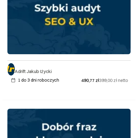
Adrift Jakub Iżycki
1 do 3 dni roboczych
490,77 zł
399,00 zł
netto