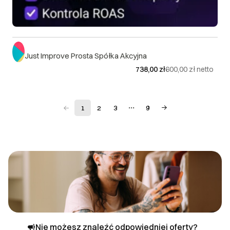
Just Improve Prosta Spółka Akcyjna
738,00 zł
600,00 zł
netto
1
2
3
9
Nie możesz znaleźć odpowiedniej oferty?