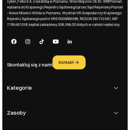
cyber_Folks S.A. z siedzibą w Poznaniu, Wierzbięcice 1B, 61-569 Poznań,
wpisana do Krajowego Rejestru Sądowego przez Sąd Rejonowy Poznań
- Nowe Miasto i Wilda w Poznaniu, Wydział VIII Gospodarczy Krajowego
Rejestru Sądowego pod nr KRS 0000685595, REGON 367731587, NIP
7792467259, kapitał zakładowy 306.288,00 złotych w całości wpłacony.
Kontakt
Skontaktuj się z nami
Kategorie
Zasoby