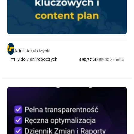
Adrift Jakub Iżycki
3 do 7 dni roboczych
490,77 zł
399,00 zł
netto