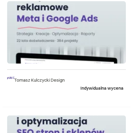
> 21 dni roboczych
Najnowsze
Do uzgodnienia
Tomasz Kulczycki Design
Indywidualna wycena