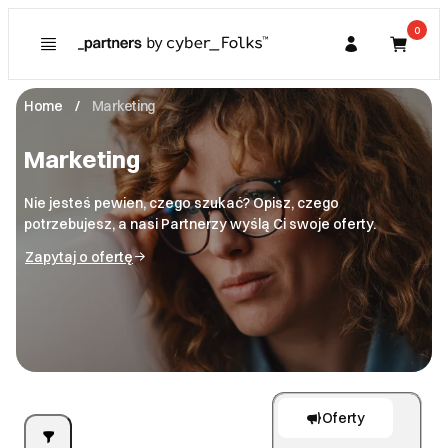
0
Home
Marketing
Kupujący
Strony i sklepy internetowe
Marketing
Partner
Marketing
Strony www
Nie jesteś pewien, czego szukać? Opisz, czego
potrzebujesz, a nasi Partnerzy wyślą Ci swoje oferty.
E-sklepy
Multimedia
Copywriting
Zapytaj o ofertę
Social media
Grafika i projektowanie
Fotografia
SEO
Wideo
Programowanie
Grafika
Mailing
Animacja
Projektowanie 3D
Automatyzacje i konfiguracje
Aplikacje mobilne
Oferty
Kampanie reklamowe