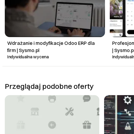
Wdrażanie i modyfikacje Odoo ERP dla
Profesjon
firm | Sysmo.pl
| Sysmo.p
Indywidualna wycena
Indywidua
Przeglądaj podobne oferty