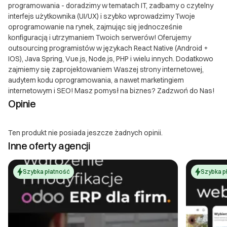
programowania - doradzimy w tematach IT, zadbamy o czytelny
interfejs użytkownika (UI/UX) i szybko wprowadzimy Twoje
oprogramowanie na rynek, zajmując się jednocześnie
konfiguracją i utrzymaniem Twoich serwerów! Oferujemy
outsourcing programistów w językach React Native (Android +
IOS), Java Spring, Vue.js, Node.js, PHP i wielu innych. Dodatkowo
zajmiemy się zaprojektowaniem Waszej strony internetowej,
audytem kodu oprogramowania, a nawet marketingiem
internetowym i SEO! Masz pomysł na biznes? Zadzwoń do Nas!
Opinie
Ten produkt nie posiada jeszcze żadnych opinii.
Inne oferty agencji
Szybka płatność
Szybka p