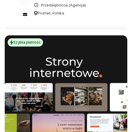
kryterium.
indywidualnymi ustaleniami.
Przedsiębiorca
(Agencja)
Poznań, Polska
DOWIEDZ SIĘ WIĘCEJ
Zamknij
Szybka płatność