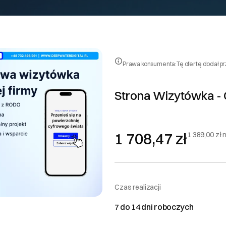
Prawa konsumenta:
Tę ofertę dodał p
Strona Wizytówka -
1 708,47 zł
1 389,00 zł 
Czas realizacji
7 do 14 dni roboczych