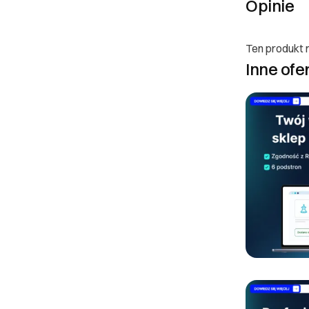
Opinie
Poznaj
Ten produkt n
Prawa
Inne ofe
O Partnerze
I. Dane Sprzed
DEEPWATER DIG
ul. Bojkowska 35A
44-100 Gliwice
NIP: 6312722410
kontakt@deepwate
Z
II. Anulacje za
Zlecenie można a
można zrezygnować
specyfikę świadc