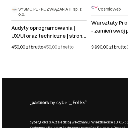
SYSMO.PL - ROZWIĄZANIA IT sp. z
CosmicWeb
o.o.
Warsztaty Pro
Audyty oprogramowania |
- zamień swój
UX/UI oraz techniczne | strony
projekt aplikacj
WWW, aplikacje Mobilne i
450,00 zł
brutto
450,00 zł
netto
3 690,00 zł
brutto
Webowe
cyber_Folks S.A. z siedzibą w Poznaniu, Wierzbięcice 1B, 61-
Krajowego Rejestru Sądowego przez Sąd Rejonowy Poznań - 