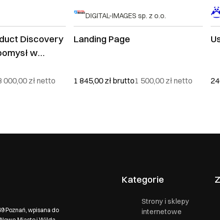
DIGITAL-IMAGES sp. z o.o.
duct Discovery
Landing Page
U
 pomysł w
i
3 000,00 zł
netto
1 845,00 zł
brutto
1 500,00 zł
netto
24
Kategorie
Z
Strony i sklepy
569 Poznań, wpisana do
internetowe
Nowe Miasto i Wilda