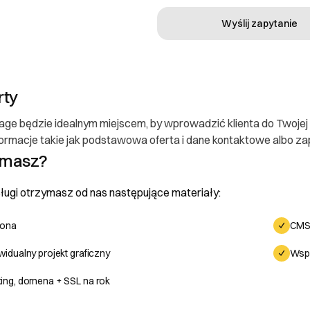
Wyślij zapytanie
rty
ge będzie idealnym miejscem, by wprowadzić klienta do Twojej 
formacje takie jak podstawowa oferta i dane kontaktowe albo za
ymasz?
ugi otrzymasz od nas następujące materiały:
rona
CMS
widualny projekt graficzny
Wspa
ing, domena + SSL na rok