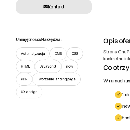
Kontakt
Opis ofe
Umiejętności/Narzędzia:
Strona OnePa
Automatyzacja
CMS
CSS
konkretne in
Co otrz
HTML
JavaScript
now
PHP
Tworzenie landing page
W ramach usł
UX design
1 st
Indy
Host