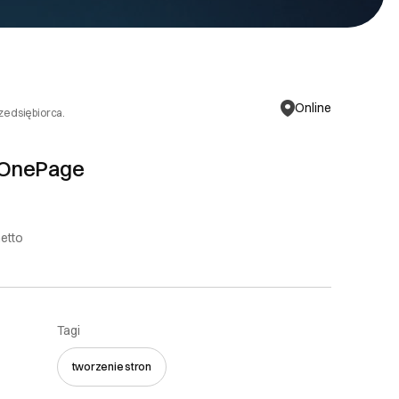
Online
rzedsiębiorca.
 OnePage
netto
Tagi
tworzenie stron