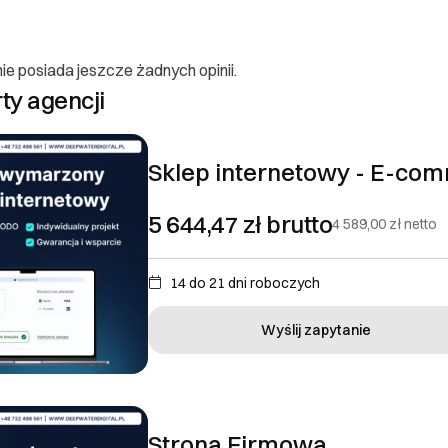
ie posiada jeszcze żadnych opinii.
 konsumenta
rty agencji
Sklep internetowy - E-co
ającego
ITAL SPÓŁKA Z OGRANICZONĄ ODPOWIEDZIALNOŚCIĄ
5 644,47 zł
brutto
4 589,00 zł
netto
 -
14 do 21 dni roboczych
rdigital.pl
obacz email
Wyślij zapytanie
mówień i zwroty
nulować w każdej chwili do momentu podpisania umowy. Po podpisan
 ze zlecenia, jednak należy zapłacić za etapy, które zostały zrealizo
zonych usług, nie istnieje możliwość zwrotu. Zamówienia realizuje: 
Strona Firmowa