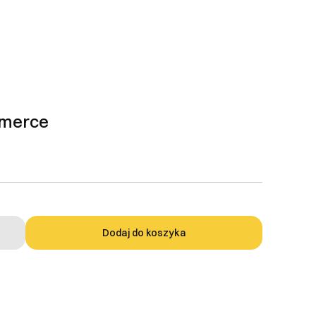
mmerce
Dodaj do koszyka
iu umowy, również
wane. Z racji na
DEEPWATER DIGITAL