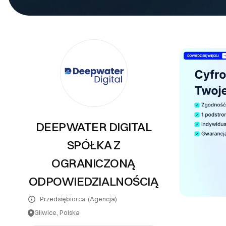
PR
Systemy teleinformatyczne
Tłumaczenia
Inne usługi
DEEPWATER DIGITAL
SPÓŁKA Z
OGRANICZONĄ
ODPOWIEDZIALNOŚCIĄ
Przedsiębiorca
(Agencja)
Gliwice, Polska