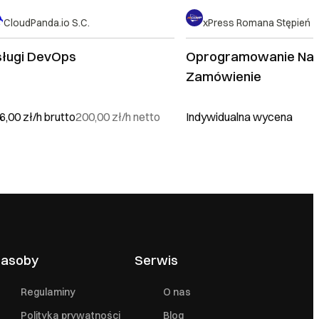
CloudPanda.io S.C.
xPress Romana Stępień
sługi DevOps
Oprogramowanie Na
Zamówienie
6,00 zł/h
brutto
200,00 zł/h
netto
Indywidualna wycena
asoby
Serwis
Regulaminy
O nas
Polityka prywatności
Blog