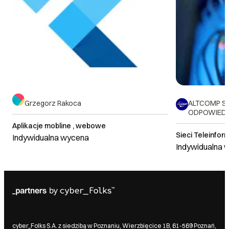
Grzegorz Rakoca
ALTCOMP S
ODPOWIEDZ
Aplikacje mobline , webowe
Sieci Teleinfo
Indywidualna wycena
Indywidualna 
cyber_Folks S.A. z siedzibą w Poznaniu, Wierzbięcice 1B, 61-569 Poznań,