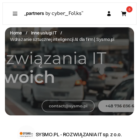
0
Poznaj
Prawa konsumenta
Home
Inne usługi IT
Kupujący
Wdrażanie sztucznej inteligencji AI dla firm | Sysmo.pl
O Partnerze
Partner
I. Dane Sprzedającego
SYSMO.PL - ROZWIĄZANIA IT sp. z o.o.
Kuźnicza 6/22 -
60-241 Poznań
NIP: 7822889486
contact@sysmo.pl
Zobacz email
II. Anulacje zamówień i zwroty
Zgodnie z obowiązującymi przepisami i
indywidualnymi ustaleniami.
SYSMO.PL - ROZWIĄZANIA IT sp. z o.o.