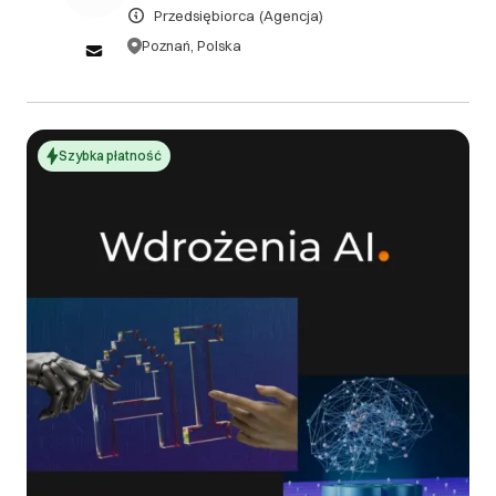
III. Gwarancja oraz reklamacje
Przedsiębiorca
(Agencja)
Poznań, Polska
Zgodnie z obowiązującymi przepisami i
indywidualnymi ustaleniami.
DOWIEDZ SIĘ WIĘCEJ
Szybka płatność