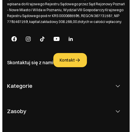
wpisana do Krajowego Rejestru Sądowego przez Sąd Rejonowy Poznań
- Nowe Miasto i Wilda w Poznaniu, Wydział VIII Gospodarczy Krajowego
Rejestru Sądowego pod nr KRS 0000685595, REGON 367731587, NIP
7792467259, kapitał zakładowy 306.288,00 złotych w całości wpłacony.
Kontakt
Skontaktuj się z nami
Kategorie
Zasoby