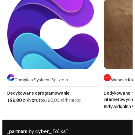
Complaia Systems Sp. z o.o.
Webevo Kar
Dedykowane oprogramowanie
Dedykowane n
internetowych
196,80 zł/h
brutto
160,00 zł/h
netto
Indywidualna 