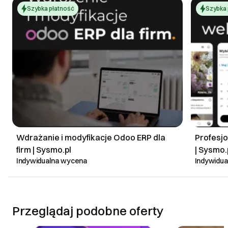
Szybka płatność
Szybka 
Wdrażanie i modyfikacje Odoo ERP dla
Profesjo
firm | Sysmo.pl
| Sysmo.
Indywidualna wycena
Indywidu
Przeglądaj podobne oferty