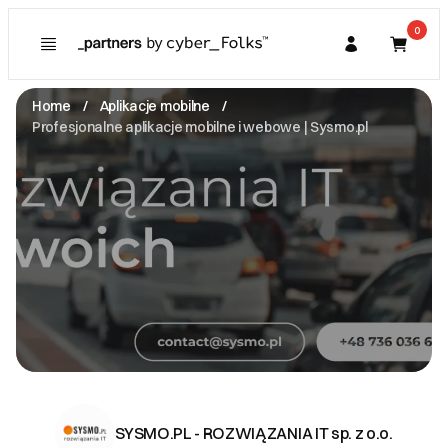
0
Poznaj
Prawa konsumenta
Home
Aplikacje mobilne
Kupujący
Profesjonalne aplikacje mobilne i webowe | Sysmo.pl
O Partnerze
Partner
I. Dane Sprzedającego
SYSMO.PL - ROZWIĄZANIA IT sp. z o.o.
Kuźnicza 6/22 -
60-241 Poznań
NIP: 7822889486
contact@sysmo.pl
Zobacz email
II. Anulacje zamówień i zwroty
Zgodnie z obowiązującymi przepisami i
indywidualnymi ustaleniami.
SYSMO.PL - ROZWIĄZANIA IT sp. z o.o.