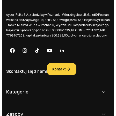
cyber_Folks S.A. z siedzibą w Poznaniu, Wierzbięcice 1B, 61-569 Poznań,
wpisana do Krajowego Rejestru Sądowego przez Sąd Rejonowy Poznań
- Nowe Miasto i Wilda w Poznaniu, Wydział VIII Gospodarczy Krajowego
Rejestru Sądowego pod nr KRS 0000685595, REGON 367731587, NIP
7792467259, kapitał zakładowy 306.288,00 złotych w całości wpłacony.
Kontakt
Skontaktuj się z nami
Kategorie
Zasoby