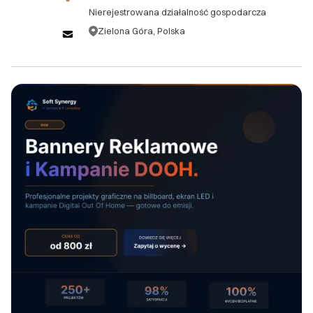
kryterium.
Nierejestrowana działalność gospodarcza
rozpoczęciem prac, podlegają opłacie
Zielona Góra, Polska
administracyjnej w wysokości 10% wartości
zamówienia. 1.3. W przypadku anulacji zamówienia
Zamknij
po rozpoczęciu prac, klient zobowiązany jest do
pokrycia kosztów już wykonanych prac oraz opłaty
administracyjnej w wysokości 15% pozostałej
wartości zamówienia. ## 2. Zwroty 2.1. Ze względu
na charakter usług świadczonych przez Soft
Synergy, zwroty gotowych produktów cyfrowych
(oprogramowanie, kody źródłowe) nie są
akceptowane. 2.2. W przypadku niezadowolenia
klienta z dostarczonego produktu lub usługi, Soft
Synergy zobowiązuje się do bezpłatnej poprawy lub
modyfikacji zgodnie z pierwotną specyfikacją
projektu. 2.3. Jeśli po trzech próbach poprawy
produkt nadal nie spełnia uzgodnionych wymagań,
klient ma prawo do częściowego zwrotu w
wysokości do 50% zapłaconej kwoty, w zależności