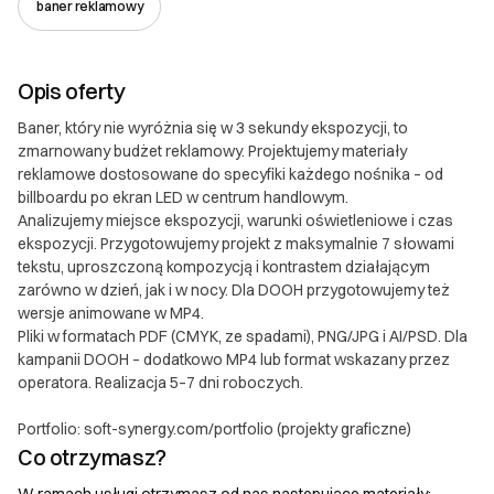
III. Gwarancja oraz reklamacje
baner reklamowy
II. Gwarancja oraz reklamacje 1. Gwarancja 1.1. Soft
Synergy udziela gwarancji na dostarczone
oprogramowanie na okres 12 miesięcy od daty
Opis oferty
przekazania produktu klientowi. 1.2. Gwarancja
Baner, który nie wyróżnia się w 3 sekundy ekspozycji, to
obejmuje błędy w funkcjonowaniu oprogramowania,
zmarnowany budżet reklamowy. Projektujemy materiały
które są niezgodne z uzgodnioną specyfikacją
reklamowe dostosowane do specyfiki każdego nośnika – od
projektu. 1.3. Gwarancja nie obejmuje: a) Błędów
billboardu po ekran LED w centrum handlowym.
wynikających z niewłaściwego użytkowania
Analizujemy miejsce ekspozycji, warunki oświetleniowe i czas
ekspozycji. Przygotowujemy projekt z maksymalnie 7 słowami
oprogramowania b) Modyfikacji wprowadzonych
tekstu, uproszczoną kompozycją i kontrastem działającym
przez klienta lub osoby trzecie c) Problemów
zarówno w dzień, jak i w nocy. Dla DOOH przygotowujemy też
spowodowanych zmianami w środowisku, w którym
wersje animowane w MP4.
oprogramowanie jest używane (np. aktualizacje
Pliki w formatach PDF (CMYK, ze spadami), PNG/JPG i AI/PSD. Dla
systemu operacyjnego, zmiany w infrastrukturze) 1.4.
kampanii DOOH – dodatkowo MP4 lub format wskazany przez
W ramach gwarancji, Soft Synergy zobowiązuje się
operatora. Realizacja 5–7 dni roboczych.
do bezpłatnego usunięcia zgłoszonych i
Portfolio: soft-synergy.com/portfolio (projekty graficzne)
potwierdzonych błędów w terminie uzależnionym od
Co otrzymasz?
ich złożoności, nie dłuższym niż 30 dni roboczych. 2.
Reklamacje 2.1. Klient ma prawo do złożenia
W ramach usługi otrzymasz od nas następujące materiały: