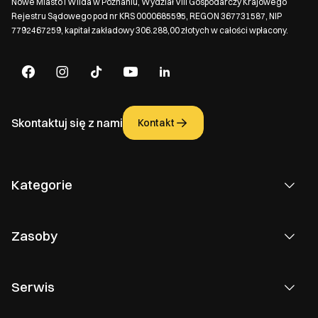
Nowe Miasto i Wilda w Poznaniu, Wydział VIII Gospodarczy Krajowego
Rejestru Sądowego pod nr KRS 0000685595, REGON 367731587, NIP
7792467259, kapitał zakładowy 306.288,00 złotych w całości wpłacony.
Skontaktuj się z nami
Kontakt
Kategorie
Zasoby
Serwis