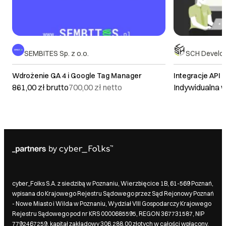
SEMBITES Sp. z o.o.
SCH Develop
Wdrożenie GA 4 i Google Tag Manager
Integracje API
861,00 zł
brutto
700,00 zł
netto
Indywidualna 
cyber_Folks S.A. z siedzibą w Poznaniu, Wierzbięcice 1B, 61-569 Poznań,
wpisana do Krajowego Rejestru Sądowego przez Sąd Rejonowy Poznań
- Nowe Miasto i Wilda w Poznaniu, Wydział VIII Gospodarczy Krajowego
Rejestru Sądowego pod nr KRS 0000685595, REGON 367731587, NIP
7792467259, kapitał zakładowy 306.288,00 złotych w całości wpłacony.