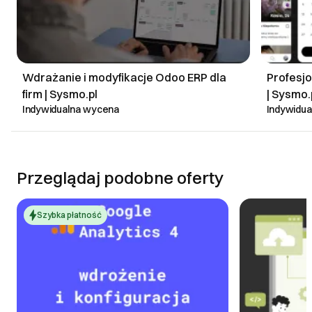
Wdrażanie i modyfikacje Odoo ERP dla
Profesjo
firm | Sysmo.pl
| Sysmo.
Indywidualna wycena
Indywidu
Przeglądaj podobne oferty
Szybka płatność