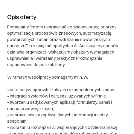
Opis oferty
Pomagamy firmom usprawniać codzienną pracę poprzez
optymalizację procesów biznesowych, automatyzację
powtarzalnych zadań oraz wdrażanie nowoczesnych
narzędzi IT i rozwiązań opartych o AI. Analizujemy sposób
działania organizacji, wskazujemy obszary wymagające
usprawnienia i wdrażamy praktyczne rozwiązania
dopasowane do potrzeb firmy.
W ramach współpracy pomagamy m.in. w:
• automatyzacji powtarzalnych i czasochłonnych zadań,
• integracji systemów i narzędzi używanych w firmie,
• tworzeniu dedykowanych aplikacji, formularzy, paneli i
narzędzi wewnętrznych,
• usprawnieniu przepływu danych i informacji między
zespołami,
• wdrażaniu rozwiązań AI wspierających codzienną pracę,
• ograniczaniu pracy ręcznej, błędów i zbędnych kosztów.