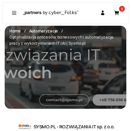
0
Poznaj
Prawa konsumenta
Home
Automatyzacje
Kupujący
Optymalizacja procesów biznesowych i automatyzacja
O Partnerze
pracy z wykorzystaniem IT i AI | Sysmo.pl
Partner
I. Dane Sprzedającego
SYSMO.PL - ROZWIĄZANIA IT sp. z o.o.
Kuźnicza 6/22 -
60-241 Poznań
NIP: 7822889486
contact@sysmo.pl
Zobacz email
II. Anulacje zamówień i zwroty
Zgodnie z obowiązującymi przepisami i
indywidualnymi ustaleniami.
SYSMO.PL - ROZWIĄZANIA IT sp. z o.o.