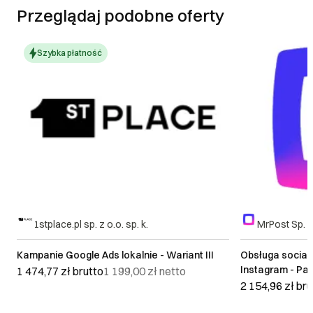
Przeglądaj podobne oferty
Szybka płatność
1stplace.pl sp. z o.o. sp. k.
MrPost Sp. z
Kampanie Google Ads lokalnie - Wariant III
Obsługa social
Instagram - Paki
1 474,77 zł
brutto
1 199,00 zł
netto
2 154,96 zł
bru