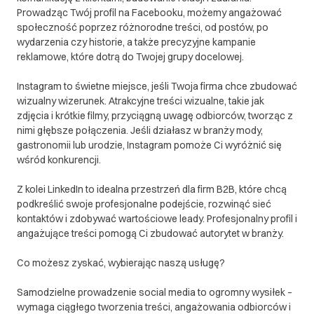
Prowadząc Twój profil na Facebooku, możemy angażować
społeczność poprzez różnorodne treści, od postów, po
wydarzenia czy historie, a także precyzyjne kampanie
reklamowe, które dotrą do Twojej grupy docelowej.
Instagram to świetne miejsce, jeśli Twoja firma chce zbudować
wizualny wizerunek. Atrakcyjne treści wizualne, takie jak
zdjęcia i krótkie filmy, przyciągną uwagę odbiorców, tworząc z
nimi głębsze połączenia. Jeśli działasz w branży mody,
gastronomii lub urodzie, Instagram pomoże Ci wyróżnić się
wśród konkurencji.
Z kolei LinkedIn to idealna przestrzeń dla firm B2B, które chcą
podkreślić swoje profesjonalne podejście, rozwinąć sieć
kontaktów i zdobywać wartościowe leady. Profesjonalny profil i
angażujące treści pomogą Ci zbudować autorytet w branży.
Co możesz zyskać, wybierając naszą usługę?
Samodzielne prowadzenie social media to ogromny wysiłek –
wymaga ciągłego tworzenia treści, angażowania odbiorców i