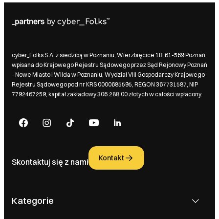
cyber_Folks S.A. z siedzibą w Poznaniu, Wierzbięcice 1B, 61-569 Poznań,
wpisana do Krajowego Rejestru Sądowego przez Sąd Rejonowy Poznań
- Nowe Miasto i Wilda w Poznaniu, Wydział VIII Gospodarczy Krajowego
Rejestru Sądowego pod nr KRS 0000685595, REGON 367731587, NIP
7792467259, kapitał zakładowy 306.288,00 złotych w całości wpłacony.
Kontakt
Skontaktuj się z nami
Kategorie