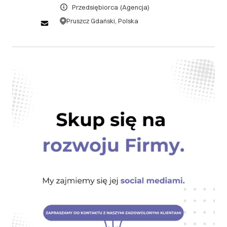
Przedsiębiorca
(Agencja)
formy pisemnej (może być wysłana e-mailem) i
akceptacji Agencji. W przypadku anulowania
Pruszcz Gdański, Polska
zamówienia przez Klienta po rozpoczęciu
świadczenia Usług przez Agencję, Klient jest
zobowiązany do pokrycia kosztów proporcjonalnych
do wykonanych prac zgodnie z harmonogramem lub
stopniem zaawansowania Usług.
III. Gwarancja oraz reklamacje
Agencja zobowiązuje się do świadczenia Usług na
rzecz Klienta z należytą starannością, zgodnie z
zasadami wynikającymi z umowy oraz
indywidualnych Zamówień. Klient ma prawo do
zgłaszania reklamacji w przypadku, gdy dostarczone
Usługi nie spełniają wymogów określonych w
Zamówieniu lub są realizowane niezgodnie z
zaakceptowanymi warunkami. 1. Klient ma prawo
zgłosić reklamację w terminie 7 dni roboczych od