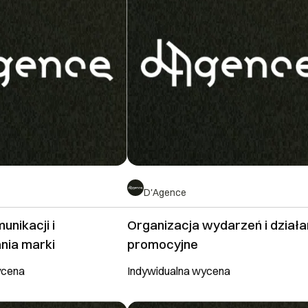
D'Agence
unikacji i
Organizacja wydarzeń i działa
nia marki
promocyjne
ycena
Indywidualna wycena