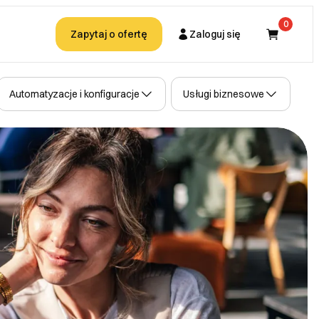
0
Zapytaj o ofertę
Zaloguj się
Kupujący
Automatyzacje i konfiguracje
Usługi biznesowe
Partner