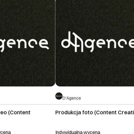
D'Agence
deo (Content
Produkcja foto (Content Creat
ycena
Indywidualna wycena