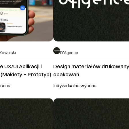
Kowalski
D'Agence
 UX/UI Aplikacji i
Design materiałów drukowany
Makiety + Prototyp)
opakowań
ycena
Indywidualna wycena