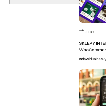
now
WCAG
Prestashop
3 do 7 dni roboczych
Google Analytics
RODO
Wybierz lokalizację
7 do 14 dni roboczych
Google Tag Manager
Shoper
14 do 21 dni roboczych
> 21 dni roboczych
PEEKY
do uzgodnienia
SKLEPY INT
WooCommerce
PrestaShop |
Indywidualna w
Wordpress