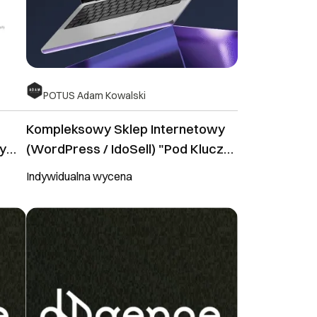
POTUS Adam Kowalski
Kompleksowy Sklep Internetowy
y
(WordPress / IdoSell) "Pod Klucz"
– Design, Legal, Produkty
Indywidualna wycena