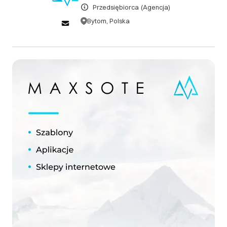
Przedsiębiorca
(Agencja)
Internetowego lub zakupionego Produktu nie
uprawnia Klienta do zwrotu płatności. Sprzedawcy
Bytom, Polska
przysługuje prawo odstąpienia od umowy zawartej z
Klientem w terminie 30 dni kalendarzowych od dnia jej
zawarcia. Odstąpienie od umowy w tym wypadku
może nastąpić bez podania przyczyny i nie rodzi po
stronie Klienta żadnych roszczeń w stosunku do
Sprzedawcy. Umowne prawo odstąpienia może mieć
zastosowanie zarówno w przypadku Umowy
Sprzedaży, jak i umowy o świadczenie Usługi
Elektronicznej zawartej pomiędzy Sprzedawcą, a
Klientem.
III. Gwarancja oraz reklamacje
Sprzedawca udziela Kupującemu na sprzedany
Produkt 12 miesięcznej gwarancji od dnia jego
zakupu. Sprzedawca w ramach udzielonej gwarancji
zobowiązuje się ustosunkować do zgłoszonego