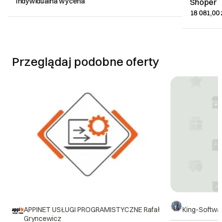
Indywidualna wycena
Shoper
18 081,00 
Przeglądaj podobne oferty
APPINET USŁUGI PROGRAMISTYCZNE Rafał
King-Softwa
Gryncewicz