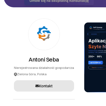
PR
Systemy teleinformatyczne
Tłumaczenia
Inne usługi
Antoni Seba
Nierejestrowana działalność gospodarcza
Zielona Góra, Polska
Kontakt