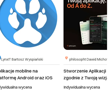
LynxIT Bartosz Wyspiański
philosopht Dawid Michot
kacje mobilne na
Stworzenie Aplikacji 
atformę Android oraz iOS
zgodnie z Twoją wizj
dywidualna wycena
Indywidualna wycena