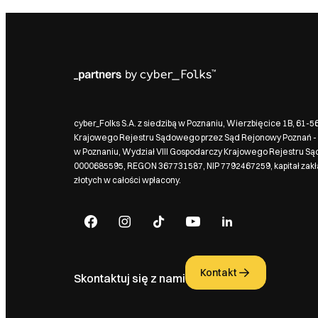
cyber_Folks S.A. z siedzibą w Poznaniu, Wierzbięcice 1B, 61-
Krajowego Rejestru Sądowego przez Sąd Rejonowy Poznań - 
w Poznaniu, Wydział VIII Gospodarczy Krajowego Rejestru S
0000685595, REGON 367731587, NIP 7792467259, kapitał zak
złotych w całości wpłacony.
Kontakt
Skontaktuj się z nami