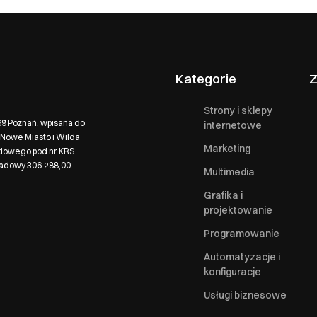
Kategorie
Z
Strony i sklepy
569 Poznań, wpisana do
internetowe
Nowe Miasto i Wilda
Marketing
ądowego pod nr KRS
ładowy 306.288,00
Multimedia
Grafika i
projektowanie
Programowanie
Automatyzacje i
konfiguracje
Usługi biznesowe