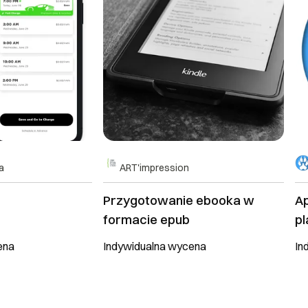
a
ART'impression
Przygotowanie ebooka w
Apli
formacie epub
pl
ena
Indywidualna wycena
In