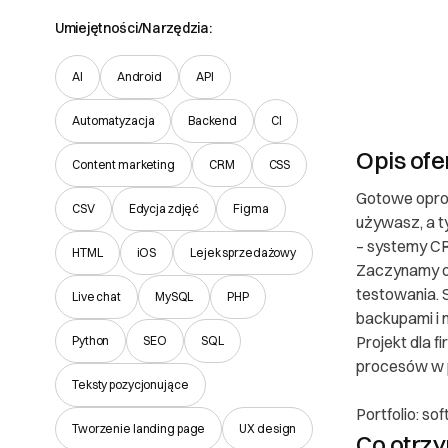
Umiejętności/Narzędzia:
AI
Android
API
Automatyzacja
Backend
CI
Opis ofe
Content marketing
CRM
CSS
Gotowe oprog
Poznaj
CSV
Edycja zdjęć
Figma
używasz, a 
– systemy CR
Prawa
HTML
iOS
Lejek sprzedażowy
Zaczynamy od
testowania. 
Live chat
MySQL
PHP
O Partnerze
backupami i 
I. Dane Sprzed
Projekt dla f
Python
SEO
SQL
procesów w 
Antoni Seba
Teksty pozycjonujące
Wypoczynek -
Portfolio: so
65-519 Zielona G
Tworzenie landing page
UX design
Co otrz