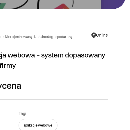
Online
zez Nierejestrowaną działalność gospodarczą.
cja webowa – system dopasowany
firmy
ycena
Tagi
aplikacje webowe