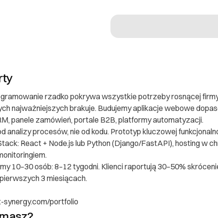
rty
ramowanie rzadko pokrywa wszystkie potrzeby rosnącej firmy. P
tych najważniejszych brakuje. Budujemy aplikacje webowe dop
M, panele zamówień, portale B2B, platformy automatyzacji.
 konsumenta
 analizy procesów, nie od kodu. Prototyp kluczowej funkcjonal
Stack: React + Node.js lub Python (Django/FastAPI), hosting w
monitoringiem.
ającego
irmy 10–30 osób: 8–12 tygodni. Klienci raportują 30–50% skrócen
pierwszych 3 miesiącach.
ft-synergy.com/portfolio
óra
ymasz?