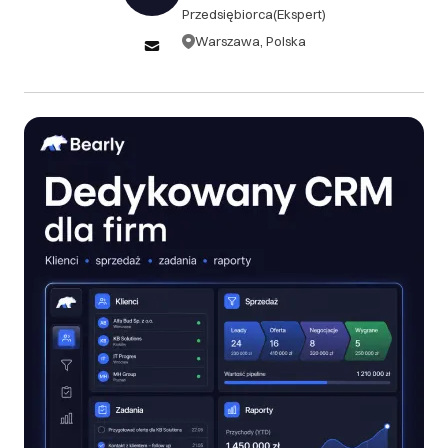
Przedsiębiorca
(Ekspert)
konsultingowych i wdrożeniowych klient otrzymuje
harmonogram oraz zakres prac przed rozpoczęciem
Warszawa, Polska
współpracy. Po akceptacji oferty rozpoczęte prace
są rozliczane zgodnie z ustalonym zakresem,
czasem pracy lub kamieniami milowymi. Anulowanie
projektu przed rozpoczęciem prac nie wiąże się z
dodatkowymi kosztami. W przypadku anulowania
projektu po rozpoczęciu realizacji rozliczeniu
podlegają wykonane prace, przygotowana
dokumentacja, analiza, kod, konfiguracje oraz inne
uzgodnione elementy.
III. Gwarancja oraz reklamacje
Na wykonane prace udzielamy gwarancji zgodnie z
warunkami ustalonymi w ofercie lub umowie. W
ramach gwarancji usuwamy błędy wynikające
bezpośrednio z naszej pracy, o ile zostały zgłoszone
w ustalonym okresie gwarancyjnym i dotyczą