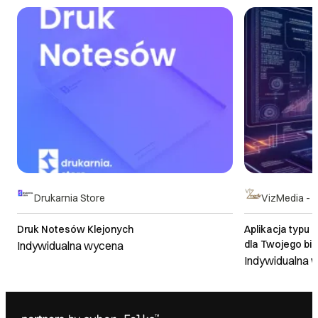
Drukarnia Store
VizMedia - Ma
Druk Notesów Klejonych
Aplikacja typ
dla Twojego bi
Indywidualna wycena
Indywidualna 