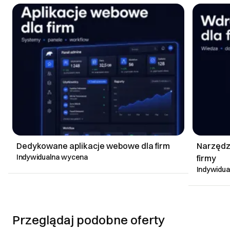
Dedykowane aplikacje webowe dla firm
Narzędz
Indywidualna wycena
firmy
Indywidu
Przeglądaj podobne oferty