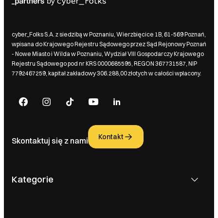
cyber_Folks S.A. z siedzibą w Poznaniu, Wierzbięcice 1B, 61-569 Poznań,
wpisana do Krajowego Rejestru Sądowego przez Sąd Rejonowy Poznań
- Nowe Miasto i Wilda w Poznaniu, Wydział VIII Gospodarczy Krajowego
Rejestru Sądowego pod nr KRS 0000685595, REGON 367731587, NIP
7792467259, kapitał zakładowy 306.288,00 złotych w całości wpłacony.
Kontakt
Skontaktuj się z nami
Kategorie