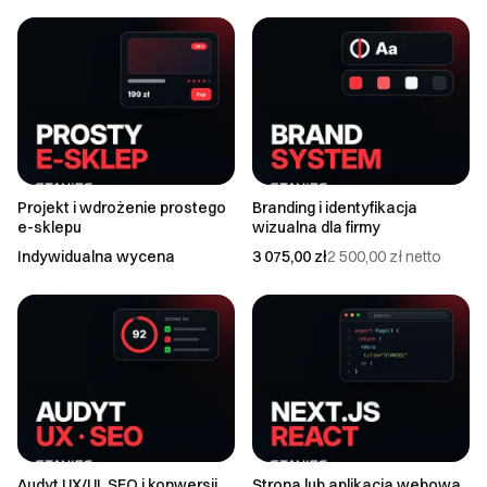
Projekt i wdrożenie prostego
Branding i identyfikacja
e-sklepu
wizualna dla firmy
Indywidualna wycena
3 075,00 zł
2 500,00 zł
netto
Audyt UX/UI, SEO i konwersji
Strona lub aplikacja webowa