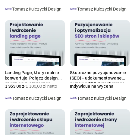
Tomasz Kulczycki Design
Tomasz Kulczycki Design
Landing Page, który realnie
Skuteczne pozycjonowanie
konwertuje. Połącz design,
(SEO) – udokumentowane
czysty kod i skuteczną
wyniki w TOP 3 i techniczna
1 353,00 zł
1 100,00 zł
netto
Indywidualna wycena
sprzedaż
optymalizacja
Tomasz Kulczycki Design
Tomasz Kulczycki Design