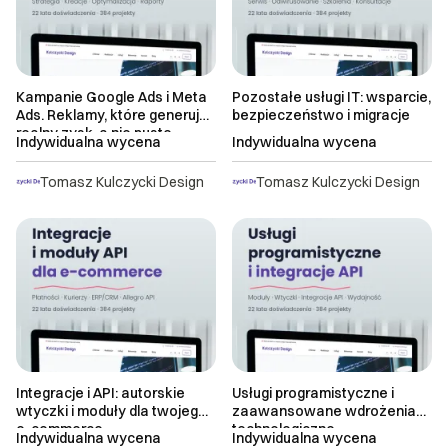
> 21 dni roboczych
Najnowsze
do uzgodnienia
Kampanie Google Ads i Meta
Pozostałe usługi IT: wsparcie,
Ads. Reklamy, które generują
bezpieczeństwo i migracje
realny zysk, a nie puste
Indywidualna wycena
Indywidualna wycena
kliknięcia
Tomasz Kulczycki Design
Tomasz Kulczycki Design
Integracje i API: autorskie
Usługi programistyczne i
wtyczki i moduły dla twojego
zaawansowane wdrożenia
e-commerce
technologiczne
Indywidualna wycena
Indywidualna wycena