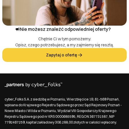
Nie możesz znaleźć odpowiedniej oferty?
Chętnie Ci w tym pomożemy.
Opisz, czego potrzebujesz, a my zajmiemy się resztą.
Zapytaj o ofertę
cyber_Folks S.A. z siedzibą w Poznaniu, Wierzbięcice 1B, 61-569 Poznań,
wpisana do Krajowego Rejestru Sądowego przez Sąd Rejonowy Poznań -
Nowe Miasto i Wilda w Poznaniu, Wydział VIII Gospodarczy Krajowego
Rejestru Sądowego pod nr KRS 0000685595, REGON 367731587, NIP
7792467259, kapitał zakładowy 306.288,00 złotych w całości wpłacony.