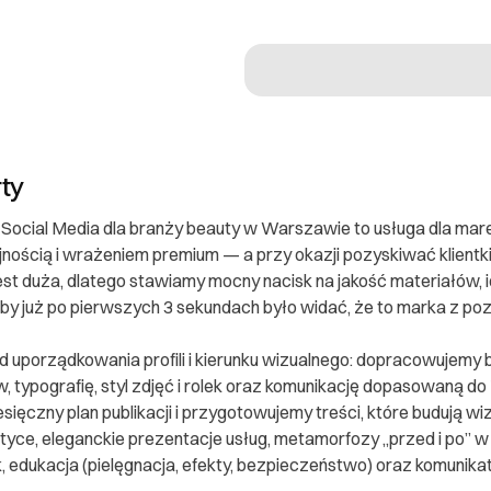
rty
ocial Media dla branży beauty w Warszawie to usługa dla mare
jnością i wrażeniem premium — a przy okazji pozyskiwać klient
est duża, dlatego stawiamy mocny nacisk na jakość materiałów, ide
 żeby już po pierwszych 3 sekundach było widać, że to marka z p
uporządkowania profili i kierunku wizualnego: dopracowujemy bi
w, typografię, styl zdjęć i rolek oraz komunikację dopasowaną d
ięczny plan publikacji i przygotowujemy treści, które budują wizer
tyce, eleganckie prezentacje usług, metamorfozy „przed i po” w
ek, edukacja (pielęgnacja, efekty, bezpieczeństwo) oraz komunika