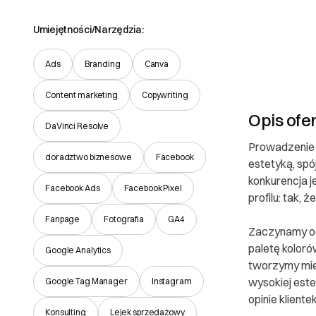
Umiejętności/Narzędzia:
Ads
Branding
Canva
Content marketing
Copywriting
Opis ofe
DaVinci Resolve
Prowadzenie S
doradztwo biznesowe
Facebook
estetyką, spó
konkurencja j
Facebook Ads
Facebook Pixel
profilu: tak,
Fanpage
Fotografia
GA4
Zaczynamy od 
paletę koloró
Google Analytics
tworzymy mies
wysokiej este
Google Tag Manager
Instagram
opinie klient
Konsulting
Lejek sprzedażowy