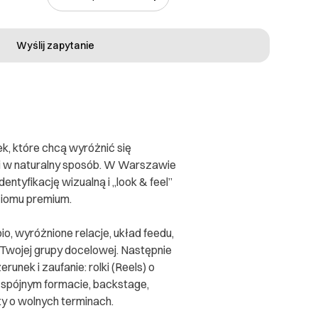
Wyślij zapytanie
k, które chcą wyróżnić się
ki w naturalny sposób. W Warszawie
ntyfikację wizualną i „look & feel”
oziomu premium.
o, wyróżnione relacje, układ feedu,
o Twojej grupy docelowej. Następnie
unek i zaufanie: rolki (Reels) o
 spójnym formacie, backstage,
ty o wolnych terminach.