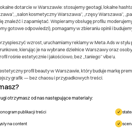
okalne dotarcie w Warszawie: stosujemy geotagi, lokalne hashta
zawa”, „salon kosmetyczny Warszawa”, „rzęsy Warszawa”, „p
Cię znaleźć i zapamiętać. Wspieramy obsługę profilu: moderujem
my gotowe odpowiedzi), pomagamy w zbieraniu opinii i budujem
przyspieszyć wzrost, uruchamiamy reklamy w Meta Ads w stylu 
erunkowe, kierując je na wybrane dzielnice Warszawy oraz osoby 
ofil rośnie estetycznie i jakościowo, bez „taniego” vibe’u.
, estetyczny profil beauty w Warszawie, który buduje markę premi
ejszy grafik — bez chaosu i przypadkowych treści.
ymasz?
ugi otrzymasz od nas następujące materiały:
 konsumenta
onogram publikacji treści
state
sły na content
scen