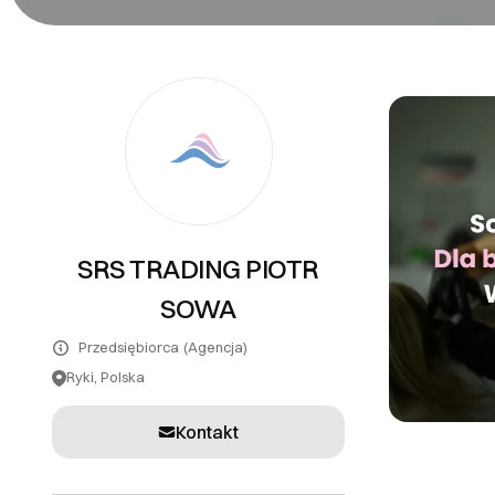
PR
Systemy teleinformatyczne
Tłumaczenia
Inne usługi
SRS TRADING PIOTR
SOWA
Przedsiębiorca
(Agencja)
Ryki, Polska
Kontakt