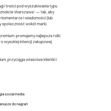
gi i treści pod wyszukiwania typu
aznokcie Warszawa” — tak, aby
y komentarze i wiadomości (lub
y społeczność wokół marki.
premium: promujemy najlepsze rolki
o wysokiej intencji zakupowej.
um, przyciąga właściwe klientki i
gia social media
ariusze do nagrań