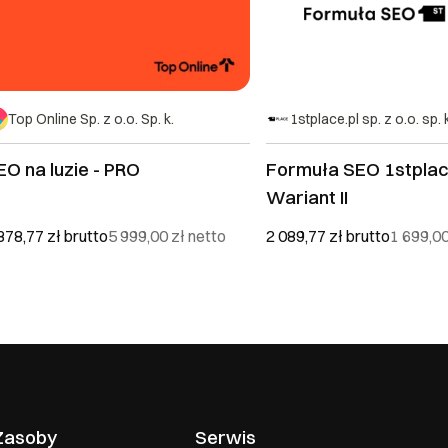
Top Online Sp. z o.o. Sp. k.
1stplace.pl sp. z o.o. sp. 
EO na luzie - PRO
Formuła SEO 1stplac
Wariant II
378,77 zł
brutto
5 999,00 zł
netto
2 089,77 zł
brutto
1 699,0
Zasoby
Serwis