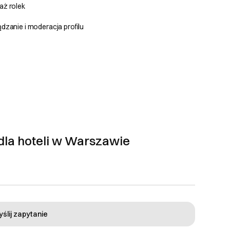
aż rolek
dzanie i moderacja profilu
waną realizacją. W
roboczych, pomniejszone
możliwa, a płatność
dla hoteli w Warszawie
kazuje klientowi
aksymalnie 2 serie
niu dostępnych poprawek
klienta. Po finalnej
ślij zapytanie