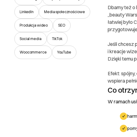
Dbamy też o l
LinkedIn
Media społecznościowe
„beauty Wars
łatwiej było 
Produkcja wideo
SEO
przygotowuje
Social media
TikTok
Jeśli chcesz 
i kreacje wiz
Woocommerce
YouTube
Dzięki temu pr
Efekt: spójny
wspiera pełni
Co otrz
Poznaj
W ramach usł
Prawa
harm
pomy
O Partnerze