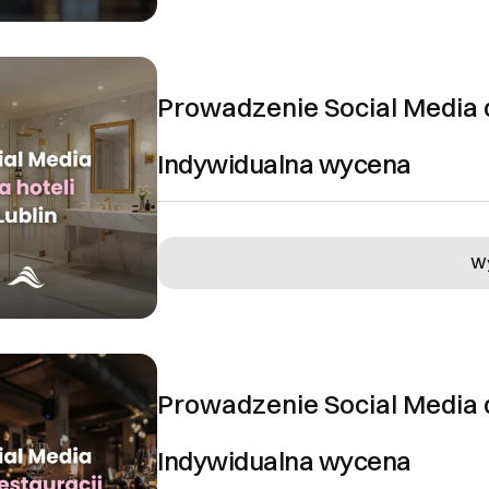
Zamknij
IĘCEJ
Prowadzenie Social Media d
Indywidualna wycena
Ok, rozumiem
Wy
Prowadzenie Social Media 
Indywidualna wycena