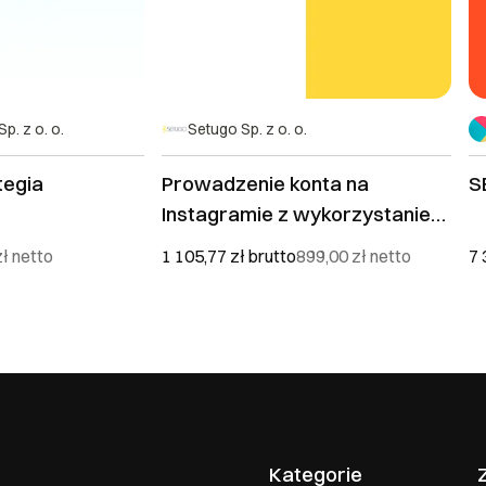
. z o. o.
Setugo Sp. z o. o.
tegia
Prowadzenie konta na
S
Instagramie z wykorzystaniem
AI
zł
netto
1 105,77 zł
brutto
899,00 zł
netto
7 
Kategorie