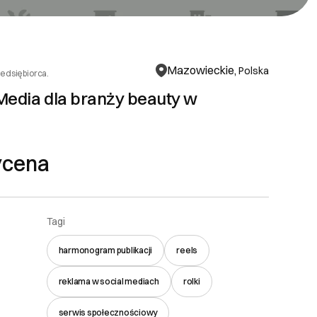
Mazowieckie,
Polska
zedsiębiorca.
Media dla branży beauty w
ycena
Tagi
harmonogram publikacji
reels
reklama w social mediach
rolki
serwis społecznościowy