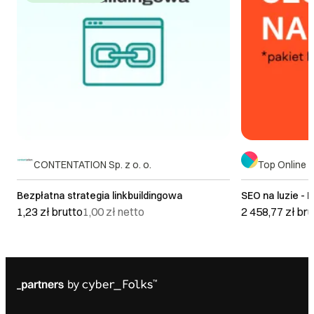
CONTENTATION Sp. z o. o.
Top Online Sp
Bezpłatna strategia linkbuildingowa
SEO na luzie - 
1,23 zł
brutto
1,00 zł
netto
2 458,77 zł
bru