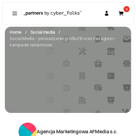
0
Poznaj
Prawa konsumenta
Home
Social media
Kupujący
Social Media – prowadzenie profilu FB oraz Instagram –
O Partnerze
kampanie reklamowe
Partner
I. Dane Sprzedającego
Agencja Marketingowa AFMedia s.c.
Skrajna 32B/24
05-091 Ząbki
NIP: 1182088075
skrytkapocztowa@gmail.com
Zobacz email
II. Anulacje zamówień i zwroty
III. Gwarancja oraz reklamacje
Agencja Marketingowa AFMedia s.c.