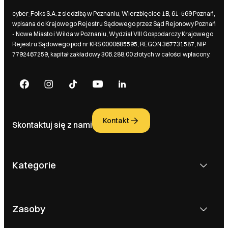
cyber_Folks S.A. z siedzibą w Poznaniu, Wierzbięcice 1B, 61-569 Poznań,
wpisana do Krajowego Rejestru Sądowego przez Sąd Rejonowy Poznań
- Nowe Miasto i Wilda w Poznaniu, Wydział VIII Gospodarczy Krajowego
Rejestru Sądowego pod nr KRS 0000685595, REGON 367731587, NIP
7792467259, kapitał zakładowy 306.288,00 złotych w całości wpłacony.
Kontakt
Skontaktuj się z nami
Kategorie
Zasoby