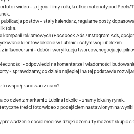
ci foto i wideo – zdjęcia, filmy, rolki, krótkie materiały pod Reels
unek.
i publikacja postów – stały kalendarz, regularne posty, dopaso
TikToka.
 kampanii reklamowych (Facebook Ads / Instagram Ads, opcjona
yskiwanie klientów lokalnie w Lublinie i całym woj. lubelskim.
z influencerami – dobór i weryfikacja twórców, negocjacje, piln
łeczności – odpowiedzi na komentarze i wiadomości, budowanie r
porty – sprawdzamy, co działa najlepiej i na tej podstawie rozwija
rto współpracować z nami?
 co dzień z markami z Lublina i okolic – znamy lokalny rynek.
etyczne treści foto/wideo z podejściem nastawionym na wyniki
 prowadzenie social mediów, dzięki czemu Ty możesz skupić się