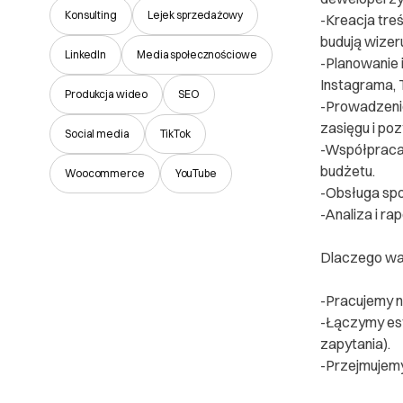
Konsulting
Lejek sprzedażowy
-Kreacja treś
budują wizer
LinkedIn
Media społecznościowe
-Planowanie 
Instagrama, 
Produkcja wideo
SEO
-Prowadzenie
zasięgu i poz
Social media
TikTok
-Współpraca 
budżetu.
Woocommerce
YouTube
-Obsługa spo
-Analiza i ra
Dlaczego wa
-Pracujemy na
-Łączymy est
zapytania).
-Przejmujemy