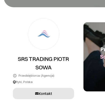
PR
Systemy teleinformatyczne
Tłumaczenia
Inne usługi
SRS TRADING PIOTR
SOWA
Przedsiębiorca
(Agencja)
Ryki, Polska
Kontakt