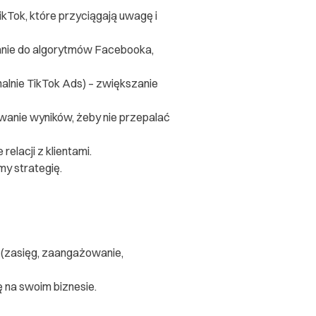
/TikTok, które przyciągają uwagę i
wanie do algorytmów Facebooka,
lnie TikTok Ads) – zwiększanie
owanie wyników, żeby nie przepalać
elacji z klientami.
my strategię.
 (zasięg, zaangażowanie,
 na swoim biznesie.