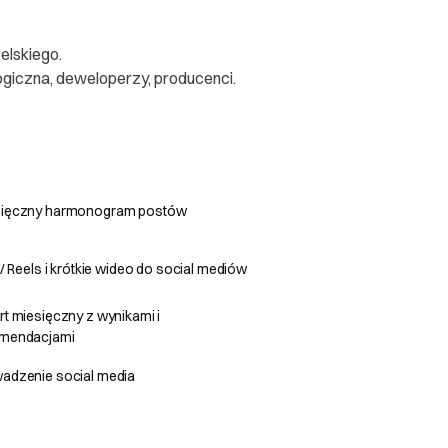
belskiego.
ogiczna, deweloperzy, producenci.
sięczny harmonogram postów
i / Reels i krótkie wideo do social mediów
rt miesięczny z wynikami i
omendacjami
adzenie social media
waną realizacją. W
roboczych, pomniejszone
możliwa, a płatność