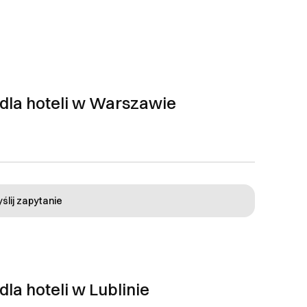
kazuje klientowi
aksymalnie 2 serie
niu dostępnych poprawek
dla hoteli w Warszawie
klienta. Po finalnej
ślij zapytanie
la hoteli w Lublinie