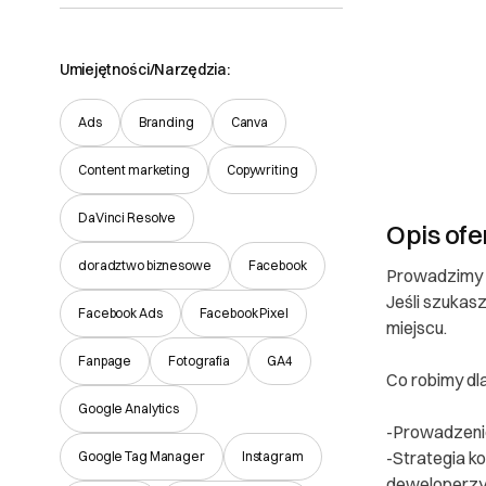
Umiejętności/Narzędzia:
Ads
Branding
Canva
Content marketing
Copywriting
DaVinci Resolve
Opis ofe
doradztwo biznesowe
Facebook
Prowadzimy pr
Jeśli szukas
Facebook Ads
Facebook Pixel
miejscu.
Fanpage
Fotografia
GA4
Co robimy dla 
Google Analytics
-Prowadzenie 
-Strategia k
Google Tag Manager
Instagram
deweloperzy i