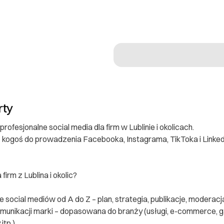
rty
ofesjonalne social media dla firm w Lublinie i okolicach.
z kogoś do prowadzenia Facebooka, Instagrama, TikToka i Linked
firm z Lublina i okolic?
social mediów od A do Z – plan, strategia, publikacje, moderacj
omunikacji marki – dopasowana do branży (usługi, e-commerce, g
tp.).