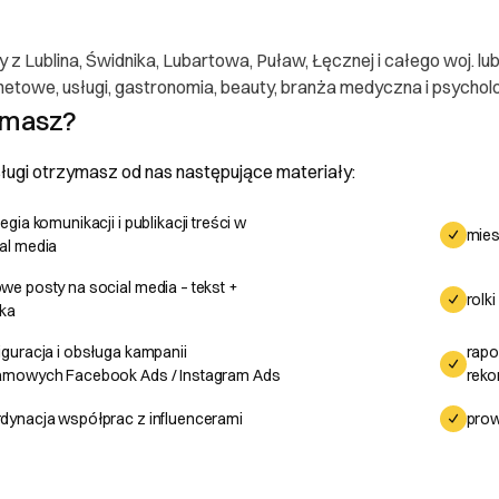
y z Lublina, Świdnika, Lubartowa, Puław, Łęcznej i całego woj. lu
 konsumenta
rnetowe, usługi, gastronomia, beauty, branża medyczna i psychol
ymasz?
ugi otrzymasz od nas następujące materiały:
ającego
tegia komunikacji i publikacji treści w
OTR SOWA
mie
al media
we posty na social media – tekst +
rolk
ika
s.agency
bacz email
iguracja i obsługa kampanii
rapo
amowych Facebook Ads / Instagram Ads
rek
mówień i zwroty
dynacja współprac z influencerami
prow
wo do anulowania zamówienia na usługi najpóźniej 1 dzień przed plano
ji w tym terminie wpłacone środki zostaną zwrócone w ciągu 14 dni 
ty przygotowań. Po rozpoczęciu realizacji projektu anulacja nie jest 