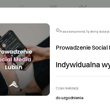
Prawa konsumenta:
Tę ofertę dodał p
Prowadzenie Social M
Indywidualna w
Czas realizacji
do uzgodnienia