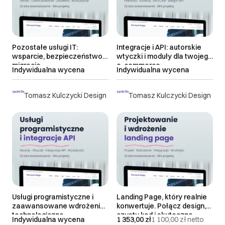
> 21 dni roboczych
Najnowsze
do uzgodnienia
Pozostałe usługi IT:
Integracje i API: autorskie
wsparcie, bezpieczeństwo i
wtyczki i moduły dla twojego
migracje
e-commerce
Indywidualna wycena
Indywidualna wycena
Tomasz Kulczycki Design
Tomasz Kulczycki Design
Usługi programistyczne i
Landing Page, który realnie
zaawansowane wdrożenia
konwertuje. Połącz design,
technologiczne
czysty kod i skuteczną
Indywidualna wycena
1 353,00 zł
1 100,00 zł
netto
sprzedaż