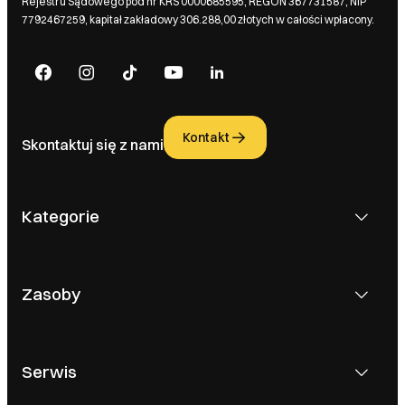
Rejestru Sądowego pod nr KRS 0000685595, REGON 367731587, NIP
7792467259, kapitał zakładowy 306.288,00 złotych w całości wpłacony.
Kontakt
Skontaktuj się z nami
Kategorie
Zasoby
Serwis