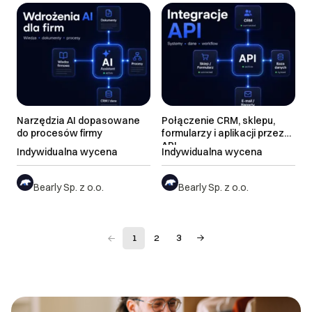
Narzędzia AI dopasowane
Połączenie CRM, sklepu,
do procesów firmy
formularzy i aplikacji przez
API
Indywidualna wycena
Indywidualna wycena
Bearly Sp. z o.o.
Bearly Sp. z o.o.
1
2
3