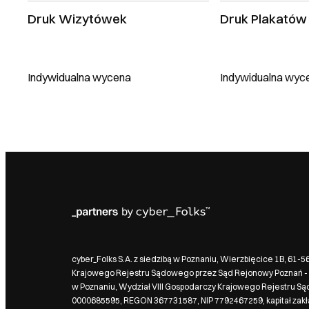
Druk Wizytówek
Druk Plakatów
Indywidualna wycena
Indywidualna wyc
cyber_Folks S.A. z siedzibą w Poznaniu, Wierzbięcice 1B, 61-
Krajowego Rejestru Sądowego przez Sąd Rejonowy Poznań - 
w Poznaniu, Wydział VIII Gospodarczy Krajowego Rejestru S
0000685595, REGON 367731587, NIP 7792467259, kapitał zak