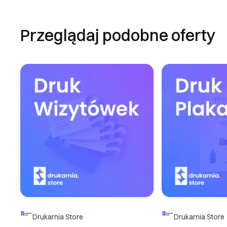
- gdy stroną Umo
zaistniałego prob
Przeglądaj podobne oferty
rozpatruje rekla
Tłumaczenia pise
transkrypcji, nap
zrealizowania Us
zostały zgłoszone
zostało zarejest
odsłuchanie. 4. 
usług nieodpłatn
formie elektroni
Użytkownik winien
terminie 14 dni r
umożliwia Użytk
konsumenckich. P
Handlowej w Lublin
Drukarnia Store
Drukarnia Store
DOWIEDZ SIĘ WIĘC