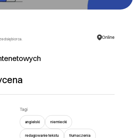
Online
rzedsiębiorca.
Intenetowych
ycena
Tagi
angielski
niemiecki
redagowanie tekstu
tłumaczenia