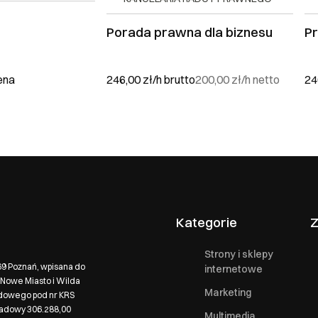
Porada prawna dla biznesu
P
Ok, rozumiem
ena
246,00 zł/h
brutto
200,00 zł/h
netto
24
Kategorie
Z
Strony i sklepy
569 Poznań, wpisana do
internetowe
Nowe Miasto i Wilda
Marketing
ądowego pod nr KRS
ładowy 306.288,00
Multimedia