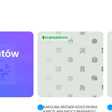
wy jest Usługodawca II. W zgłoszeniu reklamacyjnym Użytkownik wini
lemu i wskazać błędy. Usługodawca niezwłocznie, lecz nie później niż 
macje i udziela Użytkownikowi odpowiedzi. 2. W przypadku Usługi Tłu
mne, Korekta lub redakcja tekstu, Generowanie automatycznych napis
isów do wideo lub audio, Użytkownik ma prawo zgłosić reklamację w te
ługi. 3. Reklamacje dotyczące Tłumaczenia ustnego rozpatrywane są
Szybka płatność
 w trakcie trwania Usługi lub do 7 dni od jego realizacji – w przypadku
rowane za zgodą Usługodawcy na nośniku elektronicznym, tak że możli
Użytkownik może zgłosić Usługodawcy reklamację również w związku z
ych świadczonych drogą elektroniczną przez Usługodawcę I. Reklama
cznej i przesłana na adres biuro+spolka@euroalphabet.pl . W zgłoszen
 zawrzeć opis zaistniałego problemu. Usługodawca I niezwłocznie, lec
ozpatruje reklamacje i udziela Użytkownikowi odpowiedzi. Strona 11 z 
ownikowi będącemu Konsumentem, skorzystanie z pozasądowego ro
odmiotem uprawnionym, właściwym dla Usługodawcy jest Wojewódzki 
ie, ul. Tomasza Zana, 20-601 Lublin, http://www.ihlublin.pl.
KAROLINA GRŐGER-KOSZOWSKA
EJ
KANCELARIA RADCY PRAWNEGO