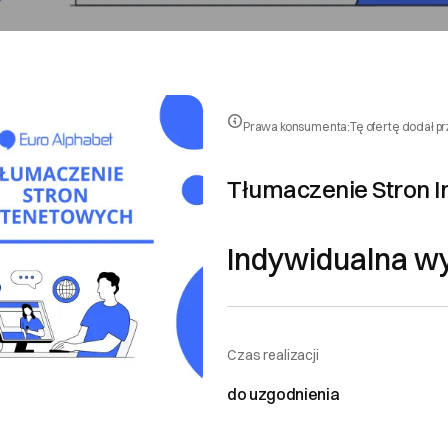
Prawa konsumenta:
Tę ofertę dodał p
Tłumaczenie Stron 
Indywidualna w
 konsumenta
Czas realizacji
do uzgodnienia
ającego
sp. z o.o.