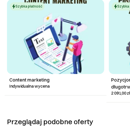
Szybka płatność
Szybka 
Content marketing
Pozycjo
Indywidualna wycena
długotr
2 091,00 z
Przeglądaj podobne oferty