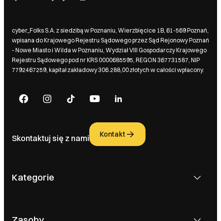
cyber_Folks S.A. z siedzibą w Poznaniu, Wierzbięcice 1B, 61-569 Poznań,
wpisana do Krajowego Rejestru Sądowego przez Sąd Rejonowy Poznań
- Nowe Miasto i Wilda w Poznaniu, Wydział VIII Gospodarczy Krajowego
Rejestru Sądowego pod nr KRS 0000685595, REGON 367731587, NIP
7792467259, kapitał zakładowy 306.288,00 złotych w całości wpłacony.
Kontakt
Skontaktuj się z nami
Kategorie
Zasoby