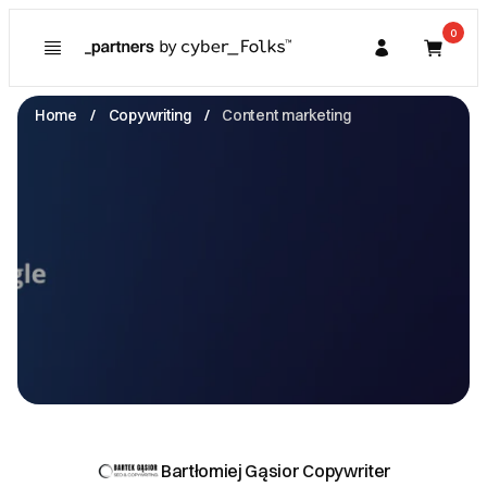
0
Poznaj
Prawa konsumenta
Home
Copywriting
Content marketing
Kupujący
O Partnerze
Partner
I. Dane Sprzedającego
Bartłomiej Gąsior Copywriter
Przełajska
41-250 Czeladź
NIP: 6252376179
kontakt@bartekgasior.pl
Zobacz email
II. Anulacje zamówień i zwroty
III. Gwarancja oraz reklamacje
Bartłomiej Gąsior Copywriter