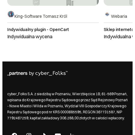
King-Software Tomasz Król
Webaria
Indywidualny plugin - OpenCart
Sklep internet
Indywidualna wycena
Indywidualna 
cyber_Folks S.A. z siedzibą w Poznaniu, Wierzbięcice 1B, 61-569 Poznań,
wpisana do Krajowego Rejestru Sądowego przez Sąd Rejonowy Poznań
- Nowe Miasto i Wilda w Poznaniu, Wydział VIII Gospodarczy Krajowego
Rejestru Sądowego pod nr KRS 0000685595, REGON 367731587, NIP
7792467259, kapitał zakładowy 306.288,00 złotych w całości wpłacony.