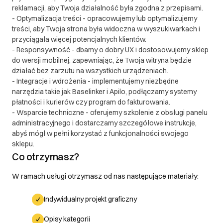
reklamacji, aby Twoja działalność była zgodna z przepisami.
- Optymalizacja treści - opracowujemy lub optymalizujemy
treści, aby Twoja strona była widoczna w wyszukiwarkach i
przyciągała więcej potencjalnych klientów.
- Responsywność - dbamy o dobry UX i dostosowujemy sklep
do wersji mobilnej, zapewniając, że Twoja witryna będzie
działać bez zarzutu na wszystkich urządzeniach.
- Integracje i wdrożenia - implementujemy niezbędne
narzędzia takie jak Baselinker i Apilo, podłączamy systemy
płatności i kurierów czy program do fakturowania.
- Wsparcie techniczne - oferujemy szkolenie z obsługi panelu
administracyjnego i dostarczamy szczegółowe instrukcje,
abyś mógł w pełni korzystać z funkcjonalności swojego
sklepu.
Co otrzymasz?
W ramach usługi otrzymasz od nas następujące materiały:
Indywidualny projekt graficzny
Opisy kategorii