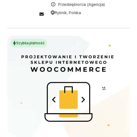
Przedsiębiorca
(Agencja)
rozwiązania. Ze względu na charakter usług
cyfrowych, takich jak tworzenie stron internetowych,
Rybnik, Polska
pozycjonowanie, projektowanie graficzne i
copywriting, zwroty za już wykonane i dostarczone
usługi nie są możliwe.
Szybka płatność
III. Gwarancja oraz reklamacje
Całkowita odpowiedzialność Stron z tytułu
niewykonania lub nienależytego wykonania
ograniczona jest do 100% maksymalnego
wynagrodzenia określonego w Umowie. Strony nie
odpowiadają za utracone korzyści drugiej strony.
DOWIEDZ SIĘ WIĘCEJ