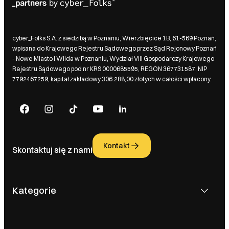
cyber_Folks S.A. z siedzibą w Poznaniu, Wierzbięcice 1B, 61-569 Poznań,
wpisana do Krajowego Rejestru Sądowego przez Sąd Rejonowy Poznań
- Nowe Miasto i Wilda w Poznaniu, Wydział VIII Gospodarczy Krajowego
Rejestru Sądowego pod nr KRS 0000685595, REGON 367731587, NIP
7792467259, kapitał zakładowy 306.288,00 złotych w całości wpłacony.
Kontakt
Skontaktuj się z nami
Kategorie