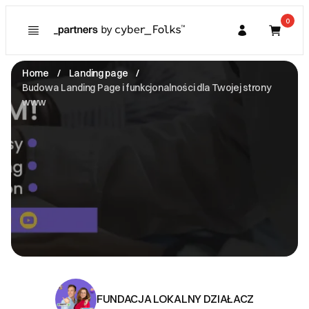
0
Poznaj
Prawa konsumenta
Home
Landing page
Kupujący
Budowa Landing Page i funkcjonalności dla Twojej strony
O Partnerze
www
Partner
I. Dane Sprzedającego
FUNDACJA LOKALNY DZIAŁACZ
ul. Słowackiego 2/73 -
05-250 Radzymin
NIP: 1251721890
kontakt@ambitnamarka.pl
Zobacz email
II. Anulacje zamówień i zwroty
Zwrot w ciągu 2 tygodni
FUNDACJA LOKALNY DZIAŁACZ
III. Gwarancja oraz reklamacje