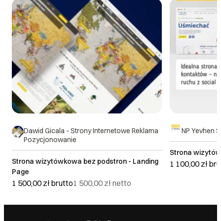
Dawid Gicala - Strony Internetowe Reklama
NP Yevhen S
Pozycjonowanie
Strona wizytów
Strona wizytówkowa bez podstron - Landing
1 100,00 zł
bru
Page
1 500,00 zł
brutto
1 500,00 zł
netto