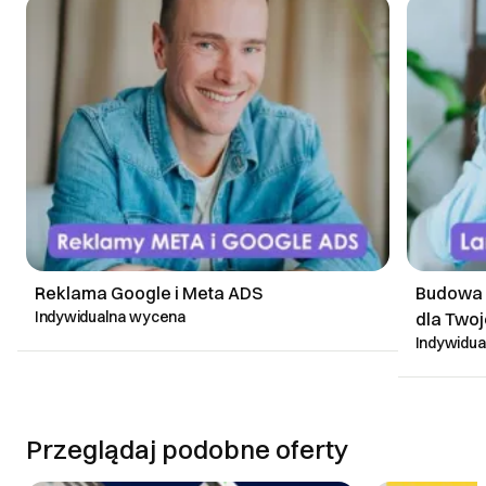
Reklama Google i Meta ADS
Budowa L
Indywidualna wycena
dla Twoj
Indywidu
Przeglądaj podobne oferty