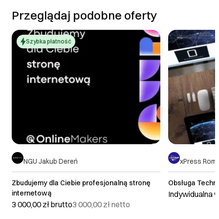
Przeglądaj podobne oferty
Szybka płatność
NGU Jakub Dereń
xPress Roma
Zbudujemy dla Ciebie profesjonalną stronę
Obsługa Techni
internetową
Indywidualna 
3 000,00 zł
brutto
3 000,00 zł
netto