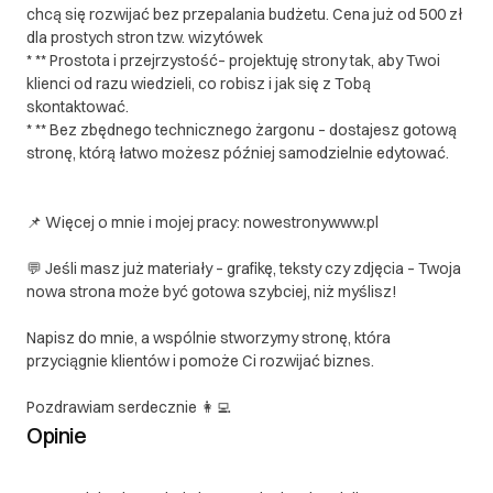
chcą się rozwijać bez przepalania budżetu. Cena już od 500 zł
dla prostych stron tzw. wizytówek
* ** Prostota i przejrzystość– projektuję strony tak, aby Twoi
klienci od razu wiedzieli, co robisz i jak się z Tobą
skontaktować.
* ** Bez zbędnego technicznego żargonu – dostajesz gotową
stronę, którą łatwo możesz później samodzielnie edytować.
📌 Więcej o mnie i mojej pracy: nowestronywww.pl
💬 Jeśli masz już materiały – grafikę, teksty czy zdjęcia – Twoja
nowa strona może być gotowa szybciej, niż myślisz!
Napisz do mnie, a wspólnie stworzymy stronę, która
przyciągnie klientów i pomoże Ci rozwijać biznes.
Pozdrawiam serdecznie 👩‍💻
Opinie