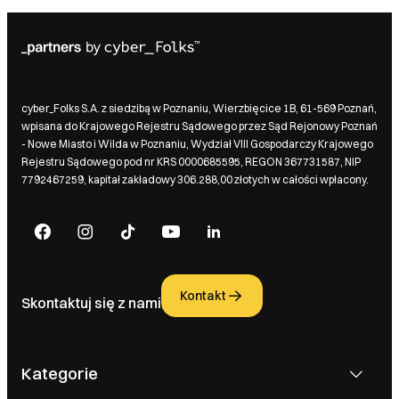
cyber_Folks S.A. z siedzibą w Poznaniu, Wierzbięcice 1B, 61-569 Poznań,
wpisana do Krajowego Rejestru Sądowego przez Sąd Rejonowy Poznań
- Nowe Miasto i Wilda w Poznaniu, Wydział VIII Gospodarczy Krajowego
Rejestru Sądowego pod nr KRS 0000685595, REGON 367731587, NIP
7792467259, kapitał zakładowy 306.288,00 złotych w całości wpłacony.
Kontakt
Skontaktuj się z nami
Kategorie