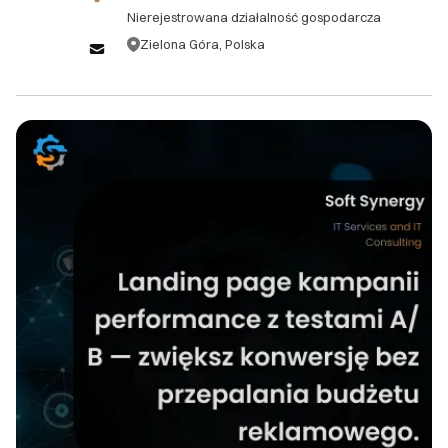
kryterium.
Nierejestrowana działalność gospodarcza
rozpoczęciem prac, podlegają opłacie
Zielona Góra, Polska
administracyjnej w wysokości 10% wartości
zamówienia. 1.3. W przypadku anulacji zamówienia
Zamknij
po rozpoczęciu prac, klient zobowiązany jest do
pokrycia kosztów już wykonanych prac oraz opłaty
administracyjnej w wysokości 15% pozostałej
wartości zamówienia. ## 2. Zwroty 2.1. Ze względu
na charakter usług świadczonych przez Soft
Synergy, zwroty gotowych produktów cyfrowych
(oprogramowanie, kody źródłowe) nie są
akceptowane. 2.2. W przypadku niezadowolenia
klienta z dostarczonego produktu lub usługi, Soft
Synergy zobowiązuje się do bezpłatnej poprawy lub
modyfikacji zgodnie z pierwotną specyfikacją
projektu. 2.3. Jeśli po trzech próbach poprawy
produkt nadal nie spełnia uzgodnionych wymagań,
klient ma prawo do częściowego zwrotu w
wysokości do 50% zapłaconej kwoty, w zależności