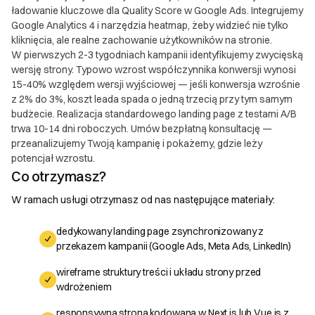
reklamacji w przypadku niezgodności dostarczonego
ładowanie kluczowe dla Quality Score w Google Ads. Integrujemy
Google Analytics 4 i narzędzia heatmap, żeby widzieć nie tylko
produktu lub usługi z uzgodnioną specyfikacją. 2.2.
kliknięcia, ale realne zachowanie użytkowników na stronie.
Reklamację należy zgłosić w formie pisemnej na
W pierwszych 2-3 tygodniach kampanii identyfikujemy zwycięską
adres e-mail: support@softsynergy.com lub poprzez
wersję strony. Typowo wzrost współczynnika konwersji wynosi
dedykowany system zgłoszeń dostępny na stronie
15-40% względem wersji wyjściowej — jeśli konwersja wzrośnie
internetowej Soft Synergy. 2.3. Zgłoszenie
z 2% do 3%, koszt leada spada o jedną trzecią przy tym samym
reklamacyjne powinno zawierać: a) Numer
budżecie. Realizacja standardowego landing page z testami A/B
zamówienia lub umowy b) Szczegółowy opis
trwa 10-14 dni roboczych. Umów bezpłatną konsultację —
przeanalizujemy Twoją kampanię i pokażemy, gdzie leży
niezgodności lub problemu c) Materiały
potencjał wzrostu.
potwierdzające wystąpienie problemu (np. zrzuty
Co otrzymasz?
ekranu, logi) 2.4. Soft Synergy zobowiązuje się do
rozpatrzenia reklamacji w ciągu 14 dni roboczych od
W ramach usługi otrzymasz od nas następujące materiały:
daty jej otrzymania. 2.5. W przypadku uznania
reklamacji, Soft Synergy zobowiązuje się do: a)
dedykowany landing page zsynchronizowany z
Bezpłatnego usunięcia zgłoszonych niezgodności b)
przekazem kampanii (Google Ads, Meta Ads, LinkedIn)
Zaproponowania alternatywnego rozwiązania, jeśli
wireframe struktury treści i układu strony przed
usunięcie niezgodności nie jest możliwe c) W
wdrożeniem
uzasadnionych przypadkach, udzielenia rabatu lub
responsywna strona kodowana w Next.js lub Vue.js z
zwrotu części opłaty 2.6. Jeżeli reklamacja zostanie