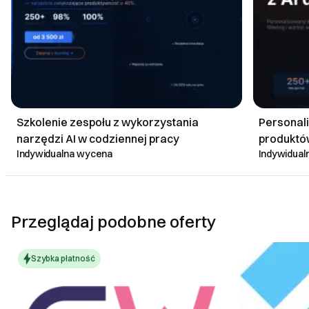
Szkolenie zespołu z wykorzystania
Personal
narzędzi AI w codziennej pracy
produktów
Indywidualna wycena
Indywidua
Przeglądaj podobne oferty
Szybka płatność