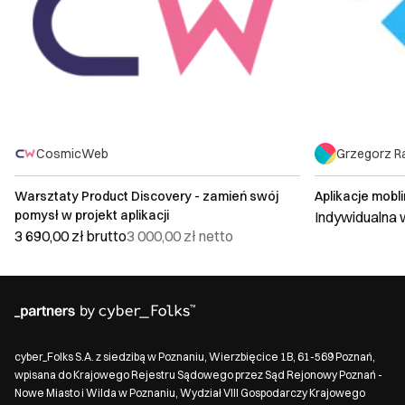
CosmicWeb
Grzegorz R
Warsztaty Product Discovery - zamień swój
Aplikacje mobl
pomysł w projekt aplikacji
Indywidualna
3 690,00 zł
brutto
3 000,00 zł
netto
cyber_Folks S.A. z siedzibą w Poznaniu, Wierzbięcice 1B, 61-569 Poznań,
wpisana do Krajowego Rejestru Sądowego przez Sąd Rejonowy Poznań -
Nowe Miasto i Wilda w Poznaniu, Wydział VIII Gospodarczy Krajowego