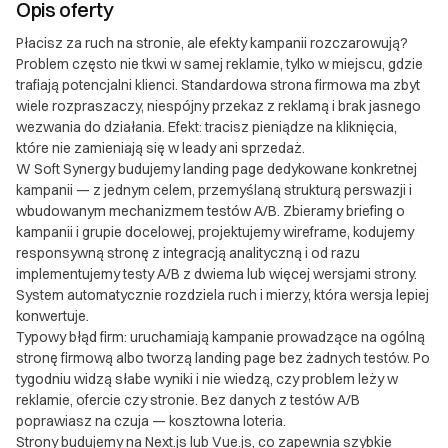
III. Gwarancja oraz reklamacje
Opis oferty
II. Gwarancja oraz reklamacje 1. Gwarancja 1.1. Soft
Płacisz za ruch na stronie, ale efekty kampanii rozczarowują?
Synergy udziela gwarancji na dostarczone
Problem często nie tkwi w samej reklamie, tylko w miejscu, gdzie
oprogramowanie na okres 12 miesięcy od daty
trafiają potencjalni klienci. Standardowa strona firmowa ma zbyt
przekazania produktu klientowi. 1.2. Gwarancja
wiele rozpraszaczy, niespójny przekaz z reklamą i brak jasnego
obejmuje błędy w funkcjonowaniu oprogramowania,
wezwania do działania. Efekt: tracisz pieniądze na kliknięcia,
które nie zamieniają się w leady ani sprzedaż.
które są niezgodne z uzgodnioną specyfikacją
W Soft Synergy budujemy landing page dedykowane konkretnej
projektu. 1.3. Gwarancja nie obejmuje: a) Błędów
kampanii — z jednym celem, przemyślaną strukturą perswazji i
wynikających z niewłaściwego użytkowania
wbudowanym mechanizmem testów A/B. Zbieramy briefing o
oprogramowania b) Modyfikacji wprowadzonych
kampanii i grupie docelowej, projektujemy wireframe, kodujemy
przez klienta lub osoby trzecie c) Problemów
responsywną stronę z integracją analityczną i od razu
spowodowanych zmianami w środowisku, w którym
implementujemy testy A/B z dwiema lub więcej wersjami strony.
oprogramowanie jest używane (np. aktualizacje
System automatycznie rozdziela ruch i mierzy, która wersja lepiej
konwertuje.
systemu operacyjnego, zmiany w infrastrukturze) 1.4.
Typowy błąd firm: uruchamiają kampanie prowadzące na ogólną
W ramach gwarancji, Soft Synergy zobowiązuje się
stronę firmową albo tworzą landing page bez żadnych testów. Po
do bezpłatnego usunięcia zgłoszonych i
tygodniu widzą słabe wyniki i nie wiedzą, czy problem leży w
potwierdzonych błędów w terminie uzależnionym od
reklamie, ofercie czy stronie. Bez danych z testów A/B
ich złożoności, nie dłuższym niż 30 dni roboczych. 2.
poprawiasz na czuja — kosztowna loteria.
Reklamacje 2.1. Klient ma prawo do złożenia
Strony budujemy na Next.js lub Vue.js, co zapewnia szybkie