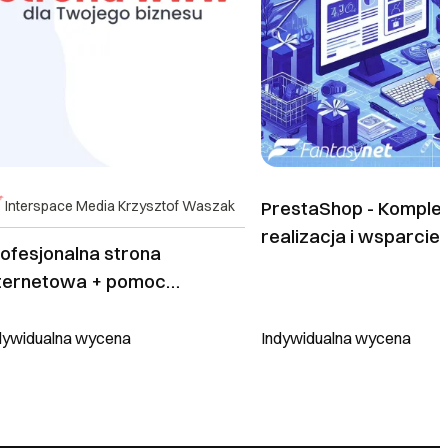
Interspace Media Krzysztof Waszak
PrestaShop - Kompl
realizacja i wsparcie
ofesjonalna strona
nternetowa + pomoc
chniczna 90 dni
dywidualna wycena
Indywidualna wycena