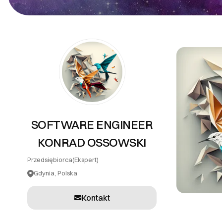
PR
Systemy teleinformatyczne
Tłumaczenia
Inne usługi
SOFTWARE ENGINEER
KONRAD OSSOWSKI
Przedsiębiorca
(Ekspert)
Gdynia, Polska
Kontakt