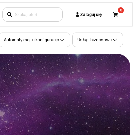
0
Zaloguj się
Kupujący
Automatyzacje i konfiguracje
Usługi biznesowe
Partner