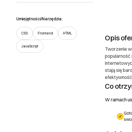
Umiejętności/Narzędzia:
CSS
Frontend
HTML
Opis ofe
JavaScript
Tworzenie wi
popularność 
internetowych
Poznaj
stają się bar
efektywność 
Prawa
Co otrz
O Partnerze
W ramach usł
I. Dane Sprzed
Goto
swoj
SOFTWARE ENGI
Maciejewicza -