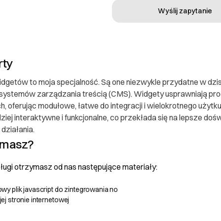
Wyślij zapytanie
rty
dgetów to moja specjalność. Są one niezwykle przydatne w dzi
systemów zarządzania treścią (CMS). Widgety usprawniają pr
, oferując modułowe, łatwe do integracji i wielokrotnego użytku
dziej interaktywne i funkcjonalne, co przekłada się na lepsze d
działania.
 konsumenta
ymasz?
ugi otrzymasz od nas następujące materiały:
ającego
wy plik javascript do zintegrowania no
ej stronie internetowej
NEER KONRAD OSSOWSKI