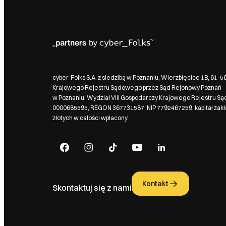
cyber_Folks S.A. z siedzibą w Poznaniu, Wierzbięcice 1B, 61-
Krajowego Rejestru Sądowego przez Sąd Rejonowy Poznań - 
w Poznaniu, Wydział VIII Gospodarczy Krajowego Rejestru S
0000685595, REGON 367731587, NIP 7792467259, kapitał zak
złotych w całości wpłacony.
Kontakt
Skontaktuj się z nami