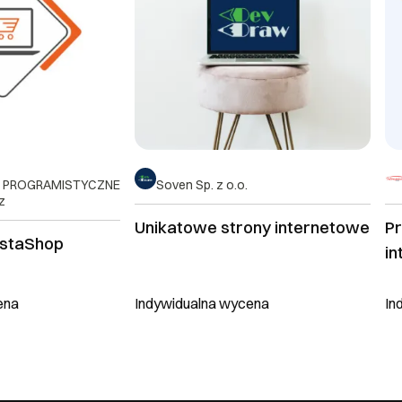
I PROGRAMISTYCZNE
Soven Sp. z o.o.
z
Unikatowe strony internetowe
Pr
estaShop
i
te
ena
Indywidualna wycena
In