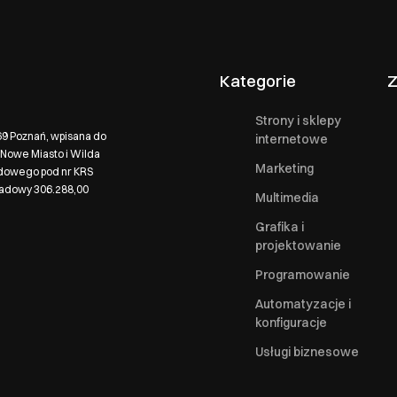
Kategorie
Z
Strony i sklepy
569 Poznań, wpisana do
internetowe
Nowe Miasto i Wilda
Marketing
ądowego pod nr KRS
ładowy 306.288,00
Multimedia
Grafika i
projektowanie
Programowanie
Automatyzacje i
konfiguracje
Usługi biznesowe