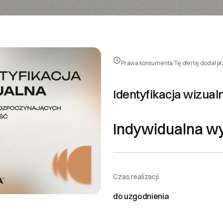
Prawa konsumenta:
Tę ofertę dodał p
Identyfikacja wizual
Indywidualna w
Czas realizacji
do uzgodnienia