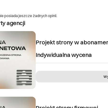
roduktu cyfrowego do pobrania). W przypadku skutecznej anulacji pła
ie do 14 dni przy użyciu tej samej metody płatności, którą dokonano 
ie posiada jeszcze żadnych opinii.
oraz reklamacje
rty agencji
ność sprzedawcy Sprzedawca odpowiada wobec konsumenta za zgo
zującymi przepisami prawa. Reklamacja może dotyczyć w szczególno
uktu, uszkodzonego pliku, niezgodności produktu z opisem. 2. Sposób
Projekt strony w aboname
y zgłosić drogą mailową na adres: czesc@bygoradesign.pl Zgłoszenie
r zamówienia, opis problemu. 3. Termin rozpatrzenia Reklamacje rozpa
Indywidualna wycena
trzymania zgłoszenia. O decyzji w sprawie reklamacji konsument zost
ancja Produkty cyfrowe oferowane w sklepie nie są objęte dodatkową 
skazano inaczej. Niniejsze postanowienia nie wyłączają, nie ogranicza
menta wynikających z przepisów prawa.
Wy
EJ
Projekt strony firmowej