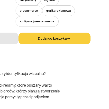
e-commerce
grafika reklamowa
konfiguracja e-commerce
Dodaj do koszyka
czy identyfikacja wizualna?
 określimy, które obszary warto
biorców, którzy planują stworzenie
woje pomysły przed podjęciem