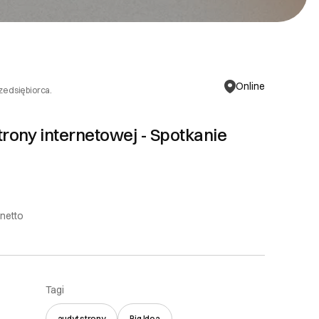
Online
rzedsiębiorca.
strony internetowej - Spotkanie
 netto
Tagi
audyt strony
Big Idea