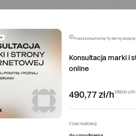
Prawa konsumenta:
Tę ofertę dodał p
Konsultacja marki i 
online
490,77 zł/h
399,00 zł/h
Czas realizacji
do uzgodnienia