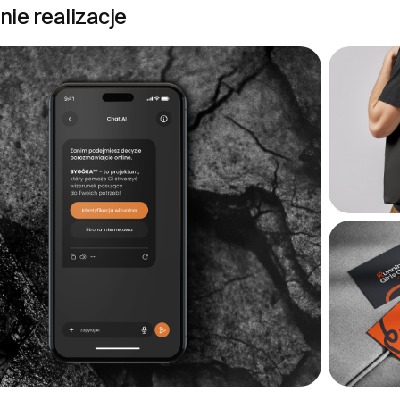
ie realizacje
ającego
 Bartosz Góra
ign.pl
cz email
mówień i zwroty
ąpienia od umowy Konsument ma prawo odstąpić od umowy zawartej n
awarcia umowy, bez podania przyczyny. W celu skorzystania z prawa od
aczne oświadczenie drogą mailową na adres: czesc@bygoradesign.pl 
dku produktów cyfrowych (np. ebooków, workbooków, plików PDF) pr
uguje, jeżeli: konsument wyraził zgodę na rozpoczęcie świadczenia p
został poinformowany o utracie prawa odstąpienia od umowy, otrzym
znacza to, że po udostępnieniu pliku do pobrania zwrot środków nie j
wanie zamówienia jest możliwe wyłącznie do momentu realizacji zamó