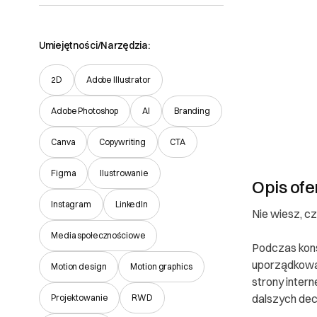
Umiejętności/Narzędzia:
2D
Adobe Illustrator
Adobe Photoshop
AI
Branding
Canva
Copywriting
CTA
Figma
Ilustrowanie
Opis ofe
Instagram
LinkedIn
Nie wiesz, cz
Media społecznościowe
Podczas kons
uporządkować
Motion design
Motion graphics
strony inter
dalszych decy
Projektowanie
RWD