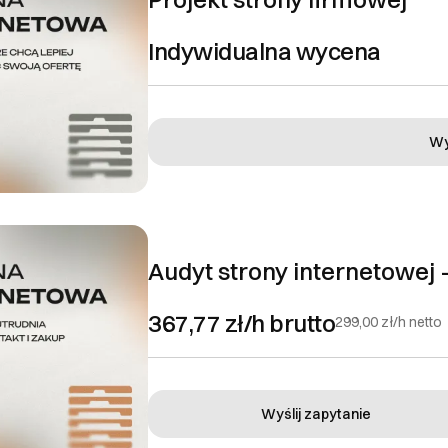
Ok, rozumiem
Indywidualna wycena
Wy
Audyt strony internetowej 
367,77 zł/h
brutto
299,00 zł/h
netto
Wyślij zapytanie