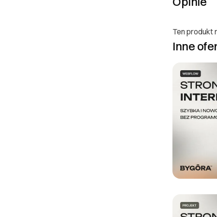
Opinie
udostępnieniem p
zwrócona w termin
Ten produkt n
III. Gwarancja 
Inne ofe
1. Odpowiedzial
zgodnie z obowią
zakupionego prod
Reklamację należ
i nazwisko, nume
14 dni od dnia o
mailową. 4. Gwar
opisie produktu w
uprawnień konsu
DOWIEDZ SIĘ WIĘC