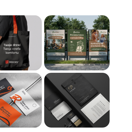
a odległość w terminie
stąpienia należy
2. Wyjątek – produkty
awo do odstąpienia od
rzed upływem 14 dni od
ał potwierdzenie
est możliwy. 3. Anulacja
wienia (tj. przed