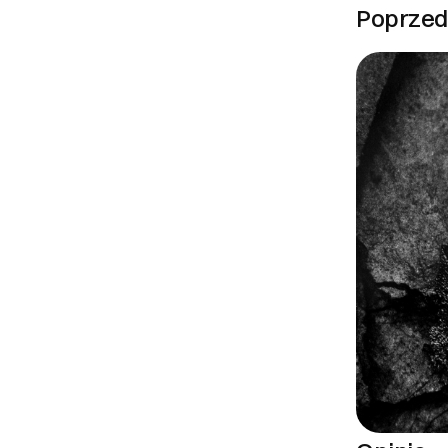
Poprzedn
O Partnerze
I. Dane Sprzed
BYGÓRA DESIGN -
Kossaka 31/3 -
47-400 Racibórz
NIP: 9282012704
czesc@bygorades
Zoba
II. Anulacje za
1. Prawo do odst
14 dni od dnia z
przesłać jednozn
cyfrowe W przypa
umowy nie przysł
zawarcia umowy, 
zawarcia umowy. O
zamówienia Anulo