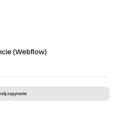
tność zostanie
zakupu.
dność produktu z umową
ści: braku dostępu do
 złożenia reklamacji
ncie (Webflow)
 powinno zawierać: imię
trywane są w terminie do
anie poinformowany drogą
gwarancją, chyba że w
ją ani nie zawieszają
ślij zapytanie