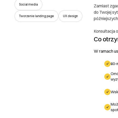
Social media
Zamiast zgad
do Twojej syt
Tworzenie landing page
UX design
późniejszych
Konsultacja o
Co otrz
W ramach usł
60-m
Omó
wyz
Wska
Poznaj
Moż
Prawa
spot