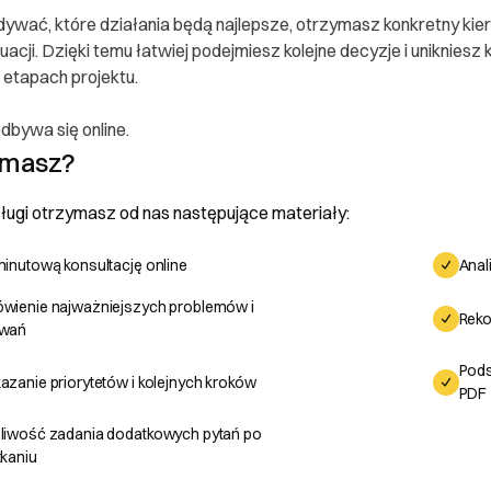
ywać, które działania będą najlepsze, otrzymasz konkretny ki
uacji. Dzięki temu łatwiej podejmiesz kolejne decyzje i uniknie
 etapach projektu.
dbywa się online.
ymasz?
ugi otrzymasz od nas następujące materiały:
inutową konsultację online
Anal
wienie najważniejszych problemów i
Reko
wań
Pods
zanie priorytetów i kolejnych kroków
PDF
liwość zadania dodatkowych pytań po
 konsumenta
kaniu