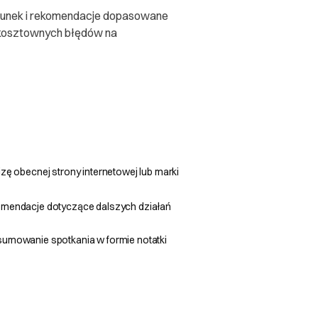
erunek i rekomendacje dopasowane
sz kosztownych błędów na
izę obecnej strony internetowej lub marki
mendacje dotyczące dalszych działań
umowanie spotkania w formie notatki