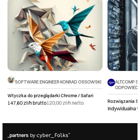
DOWIEDZ SIĘ WIĘCEJ
SOFTWARE ENGINEER KONRAD OSSOWSKI
ALTCOMP S
ODPOWIEDZ
Wtyczka do przeglądarki Chrome / Safari
Rozwiązania S
147,60 zł/h
brutto
120,00 zł/h
netto
Indywidualna 