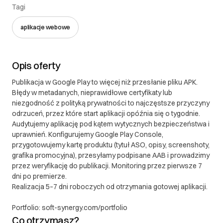
polskiego.
Tagi
III. Gwarancja oraz reklamacje
aplikacje webowe
II. Gwarancja oraz reklamacje 1. Gwarancja 1.1. Soft
Synergy udziela gwarancji na dostarczone
Opis oferty
oprogramowanie na okres 12 miesięcy od daty
przekazania produktu klientowi. 1.2. Gwarancja
Publikacja w Google Play to więcej niż przesłanie pliku APK.
obejmuje błędy w funkcjonowaniu oprogramowania,
Błędy w metadanych, nieprawidłowe certyfikaty lub
niezgodność z polityką prywatności to najczęstsze przyczyny
które są niezgodne z uzgodnioną specyfikacją
odrzuceń, przez które start aplikacji opóźnia się o tygodnie.
projektu. 1.3. Gwarancja nie obejmuje: a) Błędów
Audytujemy aplikację pod kątem wytycznych bezpieczeństwa i
wynikających z niewłaściwego użytkowania
uprawnień. Konfigurujemy Google Play Console,
oprogramowania b) Modyfikacji wprowadzonych
przygotowujemy kartę produktu (tytuł ASO, opisy, screenshoty,
przez klienta lub osoby trzecie c) Problemów
grafika promocyjna), przesyłamy podpisane AAB i prowadzimy
spowodowanych zmianami w środowisku, w którym
przez weryfikację do publikacji. Monitoring przez pierwsze 7
oprogramowanie jest używane (np. aktualizacje
dni po premierze.
Realizacja 5–7 dni roboczych od otrzymania gotowej aplikacji.
systemu operacyjnego, zmiany w infrastrukturze) 1.4.
W ramach gwarancji, Soft Synergy zobowiązuje się
Portfolio: soft-synergy.com/portfolio
do bezpłatnego usunięcia zgłoszonych i
Co otrzymasz?