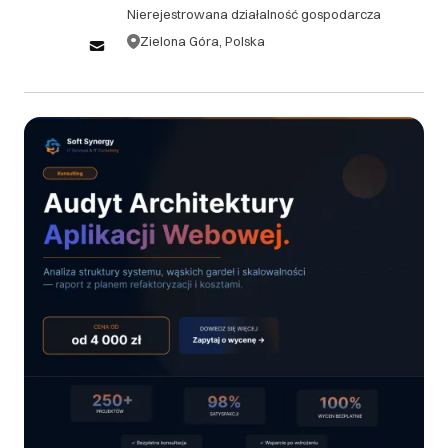
Nierejestrowana działalność gospodarcza
zamówienia, bez ponoszenia żadnych kosztów. 1.2.
Anulacje zamówień po upływie 48 godzin, ale przed
Zielona Góra, Polska
rozpoczęciem prac, podlegają opłacie
administracyjnej w wysokości 10% wartości
zamówienia. 1.3. W przypadku anulacji zamówienia
po rozpoczęciu prac, klient zobowiązany jest do
pokrycia kosztów już wykonanych prac oraz opłaty
administracyjnej w wysokości 15% pozostałej
wartości zamówienia. ## 2. Zwroty 2.1. Ze względu
na charakter usług świadczonych przez Soft
Synergy, zwroty gotowych produktów cyfrowych
(oprogramowanie, kody źródłowe) nie są
akceptowane. 2.2. W przypadku niezadowolenia
klienta z dostarczonego produktu lub usługi, Soft
Synergy zobowiązuje się do bezpłatnej poprawy lub
modyfikacji zgodnie z pierwotną specyfikacją
projektu. 2.3. Jeśli po trzech próbach poprawy
produkt nadal nie spełnia uzgodnionych wymagań,