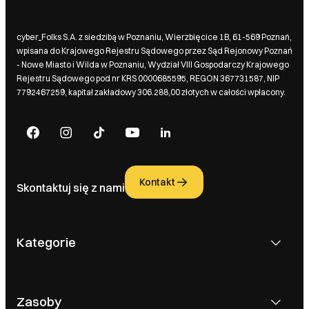
cyber_Folks S.A. z siedzibą w Poznaniu, Wierzbięcice 1B, 61-569 Poznań,
wpisana do Krajowego Rejestru Sądowego przez Sąd Rejonowy Poznań
- Nowe Miasto i Wilda w Poznaniu, Wydział VIII Gospodarczy Krajowego
Rejestru Sądowego pod nr KRS 0000685595, REGON 367731587, NIP
7792467259, kapitał zakładowy 306.288,00 złotych w całości wpłacony.
Kontakt
Skontaktuj się z nami
Kategorie
Zasoby