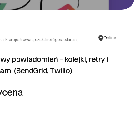
Online
zez Nierejestrowaną działalność gospodarczą.
y powiadomień – kolejki, retry i
ami (SendGrid, Twilio)
ycena