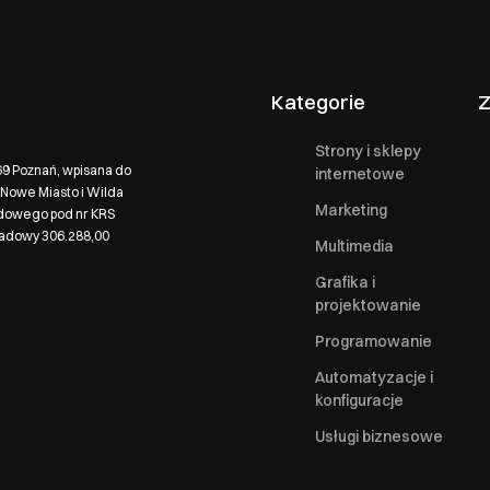
Kategorie
Z
Strony i sklepy
569 Poznań, wpisana do
internetowe
Nowe Miasto i Wilda
Marketing
ądowego pod nr KRS
ładowy 306.288,00
Multimedia
Grafika i
projektowanie
Programowanie
Automatyzacje i
konfiguracje
Usługi biznesowe