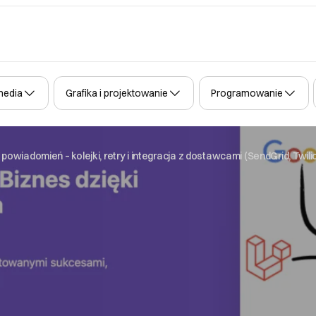
media
Grafika i projektowanie
Programowanie
wiadomień – kolejki, retry i integracja z dostawcami (SendGrid, Twili