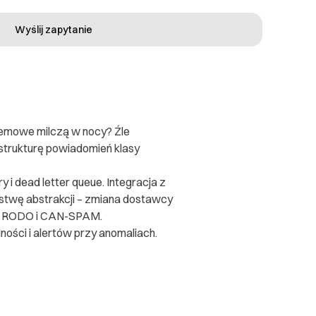
Wyślij zapytanie
stemowe milczą w nocy? Źle
strukturę powiadomień klasy
 i dead letter queue. Integracja z
rstwę abstrakcji – zmiana dostawcy
e z RODO i CAN-SPAM.
ości i alertów przy anomaliach.