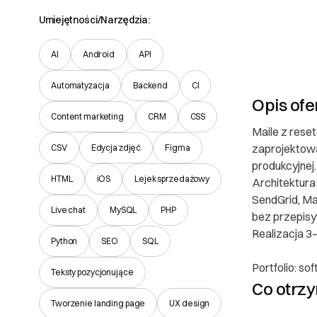
Umiejętności/Narzędzia:
AI
Android
API
Automatyzacja
Backend
CI
Opis ofe
Content marketing
CRM
CSS
Maile z rese
Poznaj
zaprojektowa
CSV
Edycja zdjęć
Figma
produkcyjnej.
Prawa
HTML
iOS
Lejek sprzedażowy
Architektura 
SendGrid, Ma
O Partnerze
Live chat
MySQL
PHP
bez przepisy
Realizacja 3
I. Dane Sprzed
Python
SEO
SQL
Antoni Seba
Portfolio: so
Teksty pozycjonujące
Wypoczynek -
Co otrz
65-519 Zielona G
Tworzenie landing page
UX design
info@soft-syner
Zobac