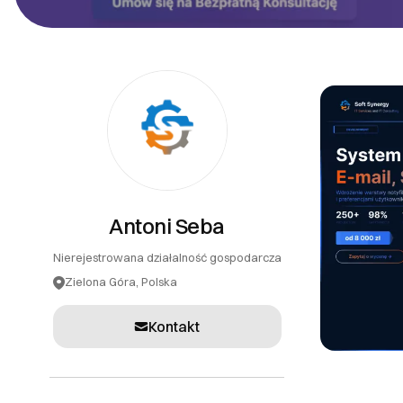
PR
Systemy teleinformatyczne
Tłumaczenia
Inne usługi
Antoni Seba
Nierejestrowana działalność gospodarcza
Zielona Góra, Polska
Kontakt