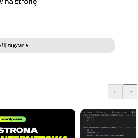
w na stronę
i b) Zaproponowania
dnionych przypadkach,
lient otrzyma pisemne
wa Soft Synergy z tytułu
ealizację danego
b inne szkody pośrednie
ślij zapytanie
 4.1. W sprawach
powiednie przepisy
prawo do zmiany
onie internetowej firmy.