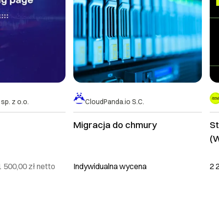
sp. z o.o.
CloudPanda.io S.C.
Migracja do chmury
S
(
T
1 500,00 zł
netto
Indywidualna wycena
2 