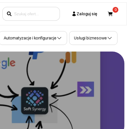
0
Zaloguj się
Kupujący
Automatyzacje i konfiguracje
Usługi biznesowe
Partner
o)