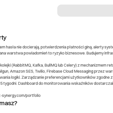
rty
tem hasła nie docierają, potwierdzenia płatności giną, alerty sy
na warstwa powiadomień to ryzyko biznesowe. Budujemy infra
 konsumenta
kolejki (RabbitMQ, Kafka, BullMQ lub Celery) z mechanizmem retry
ilgun, Amazon SES, Twilio, Firebase Cloud Messaging przez wa
wania logiki. Zarządzanie preferencjami użytkowników zgodn
–5 tygodni. Dashboard do monitorowania wskaźników dostarczaln
ającego
ft-synergy.com/portfolio
ymasz?
óra
gy.com
z email