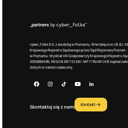
cyber_Folks S.A. z siedzibą w Poznaniu, Wierzbięcice 1B, 61-
Krajowego Rejestru Sądowego przez Sąd Rejonowy Poznań - 
w Poznaniu, Wydział VIII Gospodarczy Krajowego Rejestru S
0000685595, REGON 367731587, NIP 7792467259, kapitał zak
złotych w całości wpłacony.
Kontakt
Skontaktuj się z nami