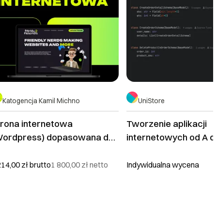
Katogencja Kamil Michno
UniStore
trona internetowa
Tworzenie aplikacji
Wordpress) dopasowana do
internetowych od A d
woich potrzeb
214,00 zł
brutto
1 800,00 zł
netto
Indywidualna wycena