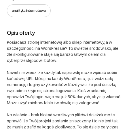
analityka internetowa
Opis oferty
Posiadasz stronę internetową albo sklep internetowy, a w
szczególności na WordPressie? To świetne środowisko, ale
źle skonfigurowane staje się bardzo łatwym celem dla
cyberprzestępców i botów.
Nawet nie wiesz, że każdy tak naprawdę może wpisać sobie
końcówkę URL, którą ma każdy WordPress, i już widzi całą
numerację i loginy użytkowników. Każdy wie, że pod ścieżką
/wp-admin kryje się strona logowania. Ktoś w sekundę
sprawdzi Twój login, więc ma już 50% danych, aby się włamać.
Może użyć rainbow table i w chwilę się zalogować.
No właśnie – brak blokad wrażliwych plików i ścieżek może
sprawić, że Twój projekt zostanie zniszczony. I to nie jest tak,
że musisz trafić na kogoś złośliwego. To się dzieje cały czas,