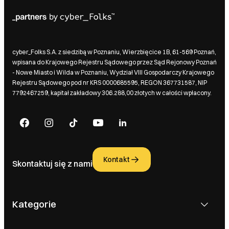
cyber_Folks S.A. z siedzibą w Poznaniu, Wierzbięcice 1B, 61-569 Poznań,
wpisana do Krajowego Rejestru Sądowego przez Sąd Rejonowy Poznań
- Nowe Miasto i Wilda w Poznaniu, Wydział VIII Gospodarczy Krajowego
Rejestru Sądowego pod nr KRS 0000685595, REGON 367731587, NIP
7792467259, kapitał zakładowy 306.288,00 złotych w całości wpłacony.
Kontakt
Skontaktuj się z nami
Kategorie