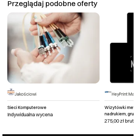
Przeglądaj podobne oferty
Jakościowi
HeyPrint Ma
Sieci Komputerowe
Wizytówki met
nadrukiem, grub
Indywidualna wycena
sztuk
275,00 zł
brut