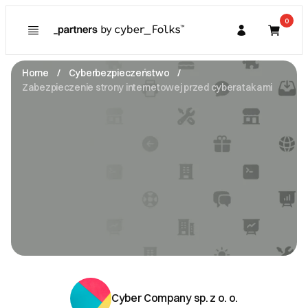
0
Poznaj
Prawa konsumenta
Home
Cyberbezpieczeństwo
Kupujący
Zabezpieczenie strony internetowej przed cyberatakami
O Partnerze
Partner
I. Dane Sprzedającego
Cyber Company sp. z o. o.
Uniwersytecka 13 -
40-007 Katowice
NIP: 9542907936
fabian@cybercompany.pl
Zobacz email
II. Anulacje zamówień i zwroty
III. Gwarancja oraz reklamacje
Cyber Company sp. z o. o.