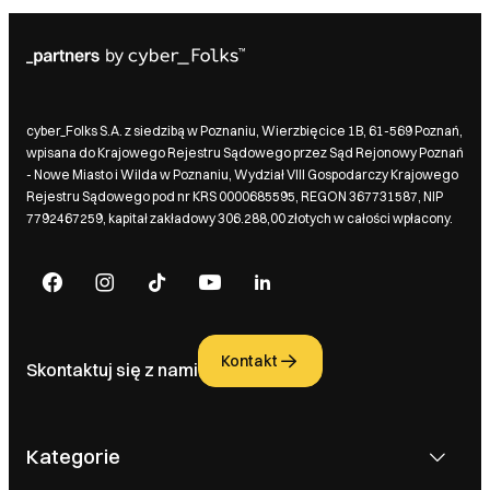
cyber_Folks S.A. z siedzibą w Poznaniu, Wierzbięcice 1B, 61-569 Poznań,
wpisana do Krajowego Rejestru Sądowego przez Sąd Rejonowy Poznań
- Nowe Miasto i Wilda w Poznaniu, Wydział VIII Gospodarczy Krajowego
Rejestru Sądowego pod nr KRS 0000685595, REGON 367731587, NIP
7792467259, kapitał zakładowy 306.288,00 złotych w całości wpłacony.
Kontakt
Skontaktuj się z nami
Kategorie