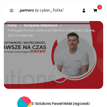
0
Poznaj
Prawa konsumenta
Home
Kampanie reklamowe
Kupujący
Pomagam firmom zdobywać klientów z internetu | Strona,
O Partnerze
SEO i Google Ads
Partner
I. Dane Sprzedającego
E-Solutions Paweł Niebrzegowski
Twarda 52 -
21-500 Biała Podlaska
NIP: 5381710390
pawel.niebrzegowski@gmail.com
Zobacz email
II. Anulacje zamówień i zwroty
III. Gwarancja oraz reklamacje
E-Solutions Paweł Niebrzegowski