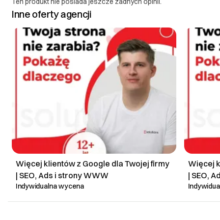
Ten produkt nie posiada jeszcze żadnych opinii.
Inne oferty agencji
Więcej klientów z Google dla Twojej firmy
Więcej k
| SEO, Ads i strony WWW
| SEO, 
Indywidualna wycena
Indywidu