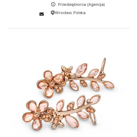
Przedsiębiorca
(Agencja)
telefonicznie lub mailowo. 2.2. W przypadku anulacji
zamówienia po tym terminie, studio zastrzega sobie
Wrocław, Polska
prawo do zatrzymania 50% wpłaconej kwoty jako
opłaty za rezerwację. 2.3. Anulacja dokonana w dniu
sesji zdjęciowej wiąże się z brakiem możliwości
zwrotu wpłaconej kwoty. 3. Zwroty 3.1. Zwrotów
wpłat za usługi fotograficzne dokonujemy tylko w
przypadku odstąpienia od umowy w terminie do 14 dni
od daty zakupu, pod warunkiem, że usługa nie została
wykonana. 3.2. W przypadku, gdy usługa została już
wykonana, zwrot nie jest możliwy. 3.3. Aby dokonać
zwrotu, klient powinien przesłać pisemną prośbę o
zwrot na adres mailowy studia, podając dane
zamówienia.
III. Gwarancja oraz reklamacje
4. Gwarancja 4.1. Gwarancja dotyczy jakości
wykonanych usług oraz produktów oferowanych