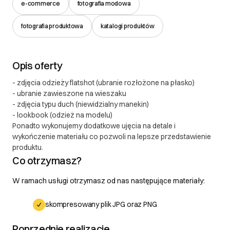
DOWIEDZ SIĘ WIĘCEJ
e-commerce
fotografia modowa
fotografia produktowa
katalogi produktów
Opis oferty
- zdjęcia odzieży flatshot (ubranie rozłożone na płasko)
- ubranie zawieszone na wieszaku
- zdjęcia typu duch (niewidzialny manekin)
- lookbook (odzież na modelu)
Ponadto wykonujemy dodatkowe ujęcia na detale i
wykończenie materiału co pozwoli na lepsze przedstawienie
produktu.
Co otrzymasz?
W ramach usługi otrzymasz od nas następujące materiały:
skompresowany plik JPG oraz PNG
Poprzednie realizacje