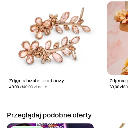
Zdjęcia biżuterii i odzieży
Zdjęcia
40,00 zł
40,00 zł
netto
60,00 zł
60
Przeglądaj podobne oferty