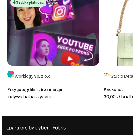
Szybka płatność
Worklogy Sp. z o.o.
Studio Detal
Przygotuję film lub animację
Packshot
Indywidualna wycena
30,00 zł
brutto