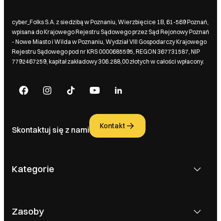
cyber_Folks S.A. z siedzibą w Poznaniu, Wierzbięcice 1B, 61-569 Poznań,
wpisana do Krajowego Rejestru Sądowego przez Sąd Rejonowy Poznań
- Nowe Miasto i Wilda w Poznaniu, Wydział VIII Gospodarczy Krajowego
Rejestru Sądowego pod nr KRS 0000685595, REGON 367731587, NIP
7792467259, kapitał zakładowy 306.288,00 złotych w całości wpłacony.
Kontakt
Skontaktuj się z nami
Kategorie
Zasoby