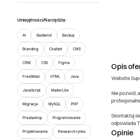
Umiejętności/Narzędzia:
AI
Backend
Backup
Branding
Chatbot
CMS
CRM
CSS
Figma
Opis ofe
FreshMail
HTML
Java
Website Supo
JavaScript
MailerLite
Nie pozwól, 
profesjonaln
Migracja
MySQL
PHP
Skontaktuj si
Prestashop
Programowanie
odpowiada 
Opinie
Projektowanie
Research rynku