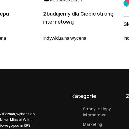
NGU Jakub Dereń
lepu
Zbudujemy dla Ciebie stronę
internetową
S
ena
Indywidualna wycena
In
Kategorie
Z
Strony i sklepy
569 Poznań, wpisana do
internetowe
Nowe Miasto i Wilda
Marketing
ądowego pod nr KRS