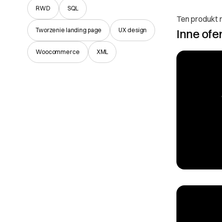
RWD
SQL
Ten produkt n
Tworzenie landing page
UX design
Inne ofe
Woocommerce
XML
Poznaj
Prawa
O Partnerze
I. Dane Sprzed
Website Style Da
Aleja Zwycięstwa
81-451 Gdynia
NIP: 9581453959
oferta@websitest
Zobacz