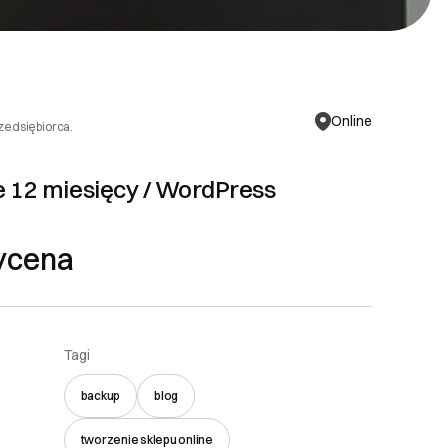
Online
rzedsiębiorca.
 12 miesięcy / WordPress
ycena
Tagi
backup
blog
tworzenie sklepu online