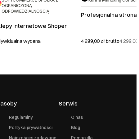
SOFTCOMMERCE SPÓŁKA Z
Karma Marketing Consult
OGRANICZONĄ
ODPOWIEDZIALNOŚCIĄ
Profesjonalna stro
klepy internetowe Shoper
dywidualna wycena
4 299,00 zł
brutto
4 299,00
asoby
Serwis
Regulaminy
O nas
Polityka prywatności
Blog
Najczęściej zadawane
Pomoc dla