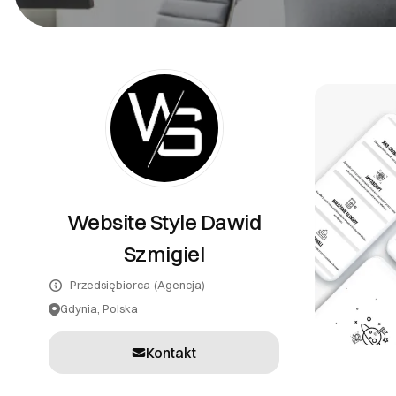
PR
Systemy teleinformatyczne
Tłumaczenia
Inne usługi
Website Style Dawid
Szmigiel
Przedsiębiorca
(Agencja)
Gdynia, Polska
Kontakt