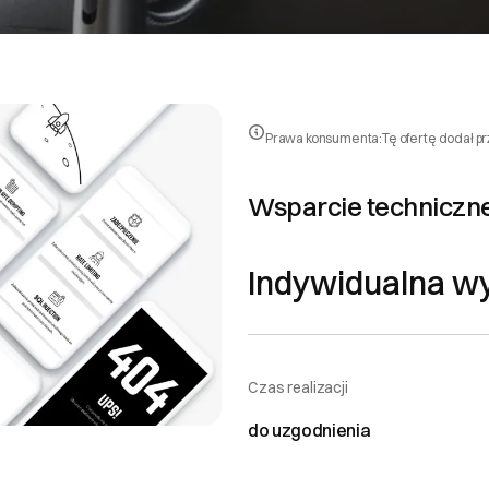
Prawa konsumenta:
Tę ofertę dodał p
Wsparcie techniczne
Indywidualna w
Czas realizacji
do uzgodnienia