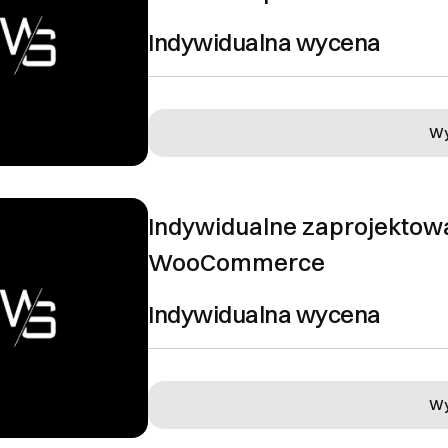
mówień i zwroty
Indywidualna wycena
oraz reklamacje
EJ
Wy
Indywidualne zaprojektow
Ok, rozumiem
WooCommerce
Indywidualna wycena
Wy