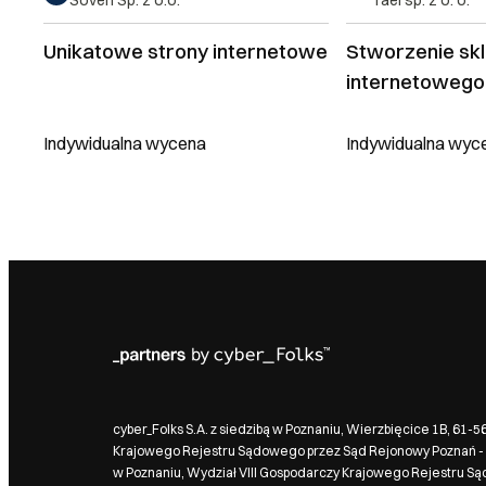
Soven Sp. z o.o.
Tael sp. z o. o.
Unikatowe strony internetowe
Stworzenie sk
internetowego
Indywidualna wycena
Indywidualna wyc
cyber_Folks S.A. z siedzibą w Poznaniu, Wierzbięcice 1B, 61-
Krajowego Rejestru Sądowego przez Sąd Rejonowy Poznań - 
w Poznaniu, Wydział VIII Gospodarczy Krajowego Rejestru S