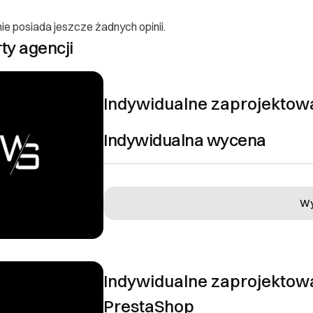
ie posiada jeszcze żadnych opinii.
rty agencji
Indywidualne zaprojekto
Indywidualna wycena
 konsumenta
Wy
ającego
wid Szmigiel
 -
Indywidualne zaprojektow
yle.pl
 email
PrestaShop