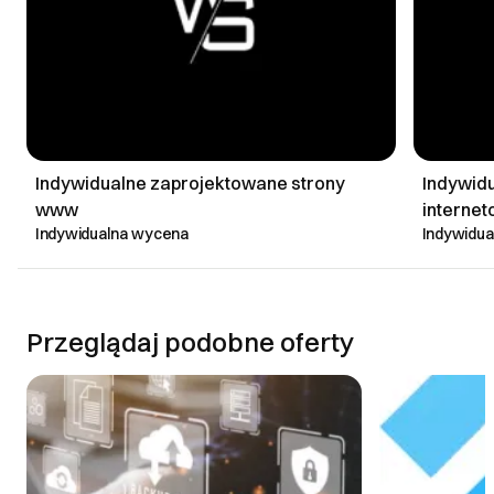
Indywidualne zaprojektowane strony
Indywid
www
interne
Indywidualna wycena
Indywidu
Przeglądaj podobne oferty