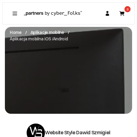
0
Poznaj
Prawa konsumenta
Home
Aplikacje mobilne
Kupujący
Aplikacja mobilna iOS /Android
O Partnerze
Partner
I. Dane Sprzedającego
Website Style Dawid Szmigiel
Aleja Zwycięstwa -
81-451 Gdynia
NIP: 9581453959
oferta@websitestyle.pl
Zobacz email
II. Anulacje zamówień i zwroty
III. Gwarancja oraz reklamacje
Website Style Dawid Szmigiel