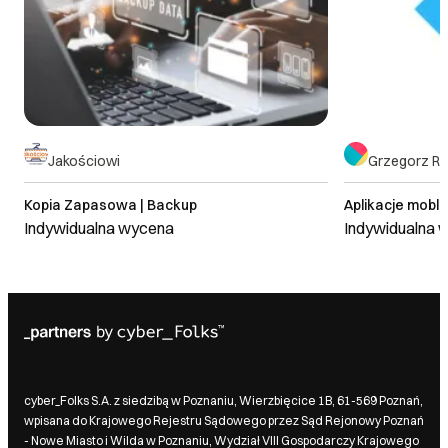
Jakościowi
Grzegorz R
Kopia Zapasowa | Backup
Aplikacje mobl
Indywidualna wycena
Indywidualna 
cyber_Folks S.A. z siedzibą w Poznaniu, Wierzbięcice 1B, 61-569 Poznań,
wpisana do Krajowego Rejestru Sądowego przez Sąd Rejonowy Poznań
- Nowe Miasto i Wilda w Poznaniu, Wydział VIII Gospodarczy Krajowego