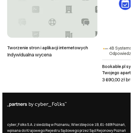
Tworzenie stron i aplikacji internetowych
4B Systems 
Odpowiedzi
Indywidualna wycena
Bookable.pl sys
Twojego aparta
hotelu.
3 690,00 zł
bru
cyber_Folks S.A. z siedzibą w Poznaniu, Wierzbięcice 1B, 61-569 Poznań,
wpisana do Krajowego Rejestru Sądowego przez Sąd Rejonowy Poznań