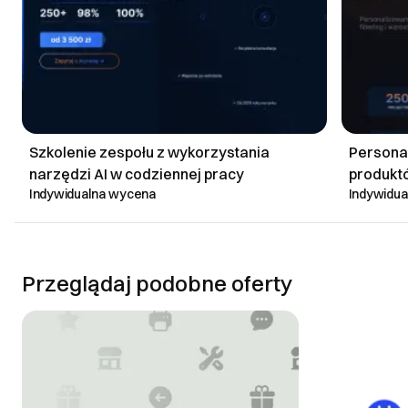
DOWIEDZ SIĘ WIĘCEJ
Szkolenie zespołu z wykorzystania
Persona
narzędzi AI w codziennej pracy
produktó
Indywidualna wycena
Indywidu
Przeglądaj podobne oferty