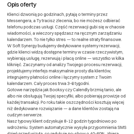
polskiego.
Opis oferty
Klienci dzwonią po godzinach, pytają o terminy przez
III. Gwarancja oraz reklamacje
Messengera, a Ty tracisz zlecenia, bo nie możesz odbierać
II. Gwarancja oraz reklamacje 1. Gwarancja 1.1. Soft
telefonu podczas usługi. Część rezerwacji gubi się w chaosie
wiadomości, a wieczory spędzasz na ręcznym zarządzaniu
Synergy udziela gwarancji na dostarczone
kalendarzem. To nie tylko stres — to realne straty finansowe.
oprogramowanie na okres 12 miesięcy od daty
W Soft Synergy budujemy dedykowane systemy rezerwacji,
przekazania produktu klientowi. 1.2. Gwarancja
gdzie klienci widzą dostępne terminy w czasie rzeczywistym,
obejmuje błędy w funkcjonowaniu oprogramowania,
wybierają usługę, rezerwują i płacą online — wszystko w kilka
które są niezgodne z uzgodnioną specyfikacją
kliknięć. Zaczynamy od analizy Twojego procesu rezerwacji,
projektu. 1.3. Gwarancja nie obejmuje: a) Błędów
projektujemy interfejs maksymalnie prosty dla klientów,
wynikających z niewłaściwego użytkowania
integrujemy płatności online i łączymy system z Twoim
kalendarzem. Cały proces trwa 3-6 tygodni.
oprogramowania b) Modyfikacji wprowadzonych
Gotowe narzędzia jak Booksy czy Calendly brzmią tanio, ale
przez klienta lub osoby trzecie c) Problemów
albo nie obsługują Twojej specyfiki, albo pobierają prowizje od
spowodowanych zmianami w środowisku, w którym
każdej transakcji. Po roku takie oszczędności kosztują więcej
oprogramowanie jest używane (np. aktualizacje
niż dedykowane rozwiązanie — a dane klientów zostają na
systemu operacyjnego, zmiany w infrastrukturze) 1.4.
cudzym serwerze.
W ramach gwarancji, Soft Synergy zobowiązuje się
Nasz typowy klient odzyskuje 8-12 godzin tygodniowo po
do bezpłatnego usunięcia zgłoszonych i
wdrożeniu. System automatycznie wysyła przypomnienia SMS
dzień przed wizytą, co redukuje no-show o 40-60%, zbiera