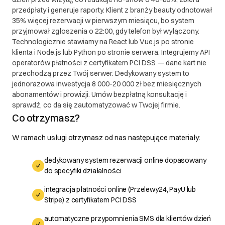
potwierdzonych błędów w terminie uzależnionym od
przedpłaty i generuje raporty. Klient z branży beauty odnotował
ich złożoności, nie dłuższym niż 30 dni roboczych. 2.
35% więcej rezerwacji w pierwszym miesiącu, bo system
Reklamacje 2.1. Klient ma prawo do złożenia
przyjmował zgłoszenia o 22:00, gdy telefon był wyłączony.
reklamacji w przypadku niezgodności dostarczonego
Technologicznie stawiamy na React lub Vue.js po stronie
produktu lub usługi z uzgodnioną specyfikacją. 2.2.
klienta i Node.js lub Python po stronie serwera. Integrujemy API
Reklamację należy zgłosić w formie pisemnej na
operatorów płatności z certyfikatem PCI DSS — dane kart nie
adres e-mail: support@softsynergy.com lub poprzez
przechodzą przez Twój serwer. Dedykowany system to
jednorazowa inwestycja 8 000-20 000 zł bez miesięcznych
dedykowany system zgłoszeń dostępny na stronie
abonamentów i prowizji. Umów bezpłatną konsultację i
internetowej Soft Synergy. 2.3. Zgłoszenie
sprawdź, co da się zautomatyzować w Twojej firmie.
reklamacyjne powinno zawierać: a) Numer
Co otrzymasz?
zamówienia lub umowy b) Szczegółowy opis
niezgodności lub problemu c) Materiały
W ramach usługi otrzymasz od nas następujące materiały:
potwierdzające wystąpienie problemu (np. zrzuty
ekranu, logi) 2.4. Soft Synergy zobowiązuje się do
dedykowany system rezerwacji online dopasowany
rozpatrzenia reklamacji w ciągu 14 dni roboczych od
do specyfiki działalności
daty jej otrzymania. 2.5. W przypadku uznania
integracja płatności online (Przelewy24, PayU lub
reklamacji, Soft Synergy zobowiązuje się do: a)
Stripe) z certyfikatem PCI DSS
Bezpłatnego usunięcia zgłoszonych niezgodności b)
Zaproponowania alternatywnego rozwiązania, jeśli
automatyczne przypomnienia SMS dla klientów dzień