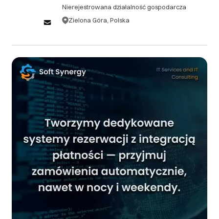
Nierejestrowana działalność gospodarcza
zamówienia, bez ponoszenia żadnych kosztów. 1.2.
Anulacje zamówień po upływie 48 godzin, ale przed
Zielona Góra, Polska
rozpoczęciem prac, podlegają opłacie
administracyjnej w wysokości 10% wartości
zamówienia. 1.3. W przypadku anulacji zamówienia
po rozpoczęciu prac, klient zobowiązany jest do
pokrycia kosztów już wykonanych prac oraz opłaty
administracyjnej w wysokości 15% pozostałej
wartości zamówienia. ## 2. Zwroty 2.1. Ze względu
na charakter usług świadczonych przez Soft
Synergy, zwroty gotowych produktów cyfrowych
(oprogramowanie, kody źródłowe) nie są
akceptowane. 2.2. W przypadku niezadowolenia
klienta z dostarczonego produktu lub usługi, Soft
Synergy zobowiązuje się do bezpłatnej poprawy lub
modyfikacji zgodnie z pierwotną specyfikacją
projektu. 2.3. Jeśli po trzech próbach poprawy
produkt nadal nie spełnia uzgodnionych wymagań,