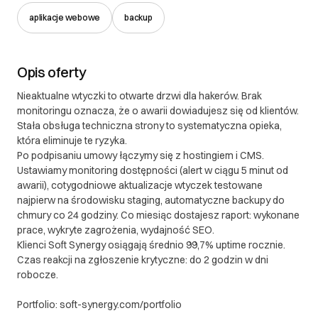
polskiego.
aplikacje webowe
backup
III. Gwarancja oraz reklamacje
II. Gwarancja oraz reklamacje 1. Gwarancja 1.1. Soft
Opis oferty
Synergy udziela gwarancji na dostarczone
Nieaktualne wtyczki to otwarte drzwi dla hakerów. Brak
oprogramowanie na okres 12 miesięcy od daty
monitoringu oznacza, że o awarii dowiadujesz się od klientów.
przekazania produktu klientowi. 1.2. Gwarancja
Stała obsługa techniczna strony to systematyczna opieka,
obejmuje błędy w funkcjonowaniu oprogramowania,
która eliminuje te ryzyka.
które są niezgodne z uzgodnioną specyfikacją
Po podpisaniu umowy łączymy się z hostingiem i CMS.
projektu. 1.3. Gwarancja nie obejmuje: a) Błędów
Ustawiamy monitoring dostępności (alert w ciągu 5 minut od
wynikających z niewłaściwego użytkowania
awarii), cotygodniowe aktualizacje wtyczek testowane
oprogramowania b) Modyfikacji wprowadzonych
najpierw na środowisku staging, automatyczne backupy do
chmury co 24 godziny. Co miesiąc dostajesz raport: wykonane
przez klienta lub osoby trzecie c) Problemów
prace, wykryte zagrożenia, wydajność SEO.
spowodowanych zmianami w środowisku, w którym
Klienci Soft Synergy osiągają średnio 99,7% uptime rocznie.
oprogramowanie jest używane (np. aktualizacje
Czas reakcji na zgłoszenie krytyczne: do 2 godzin w dni
systemu operacyjnego, zmiany w infrastrukturze) 1.4.
robocze.
W ramach gwarancji, Soft Synergy zobowiązuje się
do bezpłatnego usunięcia zgłoszonych i
Portfolio: soft-synergy.com/portfolio