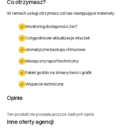
potwierdzonych błędów w terminie uzależnionym od
Co otrzymasz?
ich złożoności, nie dłuższym niż 30 dni roboczych. 2.
W ramach usługi otrzymasz od nas następujące materiały:
Reklamacje 2.1. Klient ma prawo do złożenia
reklamacji w przypadku niezgodności dostarczonego
Monitoring dostępności 24/7
produktu lub usługi z uzgodnioną specyfikacją. 2.2.
Reklamację należy zgłosić w formie pisemnej na
Cotygodniowe aktualizacje wtyczek
adres e-mail: support@softsynergy.com lub poprzez
dedykowany system zgłoszeń dostępny na stronie
utomatyczne backupy chmurowe
internetowej Soft Synergy. 2.3. Zgłoszenie
Miesięczny raport techniczny
reklamacyjne powinno zawierać: a) Numer
zamówienia lub umowy b) Szczegółowy opis
Pakiet godzin na zmiany treści i grafik
niezgodności lub problemu c) Materiały
potwierdzające wystąpienie problemu (np. zrzuty
Wsparcie techniczne
ekranu, logi) 2.4. Soft Synergy zobowiązuje się do
rozpatrzenia reklamacji w ciągu 14 dni roboczych od
Opinie
daty jej otrzymania. 2.5. W przypadku uznania
reklamacji, Soft Synergy zobowiązuje się do: a)
Ten produkt nie posiada jeszcze żadnych opinii.
Bezpłatnego usunięcia zgłoszonych niezgodności b)
Inne oferty agencji
Zaproponowania alternatywnego rozwiązania, jeśli