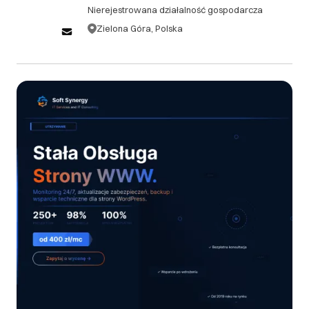
Nierejestrowana działalność gospodarcza
zamówienia, bez ponoszenia żadnych kosztów. 1.2.
Anulacje zamówień po upływie 48 godzin, ale przed
Zielona Góra, Polska
rozpoczęciem prac, podlegają opłacie
administracyjnej w wysokości 10% wartości
zamówienia. 1.3. W przypadku anulacji zamówienia
po rozpoczęciu prac, klient zobowiązany jest do
pokrycia kosztów już wykonanych prac oraz opłaty
administracyjnej w wysokości 15% pozostałej
wartości zamówienia. ## 2. Zwroty 2.1. Ze względu
na charakter usług świadczonych przez Soft
Synergy, zwroty gotowych produktów cyfrowych
(oprogramowanie, kody źródłowe) nie są
akceptowane. 2.2. W przypadku niezadowolenia
klienta z dostarczonego produktu lub usługi, Soft
Synergy zobowiązuje się do bezpłatnej poprawy lub
modyfikacji zgodnie z pierwotną specyfikacją
projektu. 2.3. Jeśli po trzech próbach poprawy
produkt nadal nie spełnia uzgodnionych wymagań,