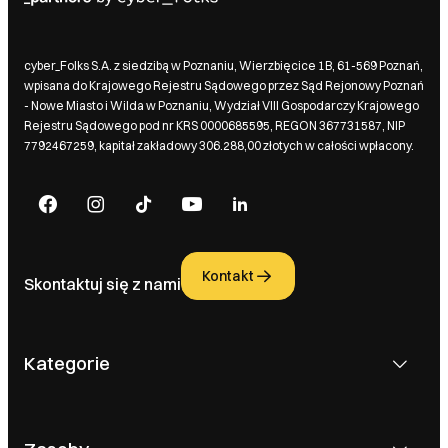
cyber_Folks S.A. z siedzibą w Poznaniu, Wierzbięcice 1B, 61-569 Poznań,
wpisana do Krajowego Rejestru Sądowego przez Sąd Rejonowy Poznań
- Nowe Miasto i Wilda w Poznaniu, Wydział VIII Gospodarczy Krajowego
Rejestru Sądowego pod nr KRS 0000685595, REGON 367731587, NIP
7792467259, kapitał zakładowy 306.288,00 złotych w całości wpłacony.
Kontakt
Skontaktuj się z nami
Kategorie