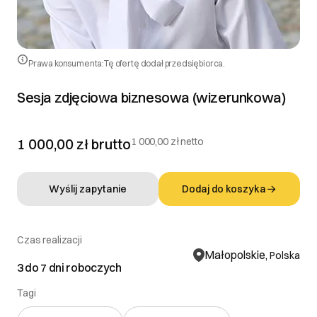
Prawa konsumenta:
Tę ofertę dodał przedsiębiorca.
Sesja zdjęciowa biznesowa (wizerunkowa)
1 000,00 zł
brutto
1 000,00 zł netto
Wyślij zapytanie
Dodaj do koszyka
Czas realizacji
Małopolskie,
Polska
3 do 7 dni roboczych
Tagi