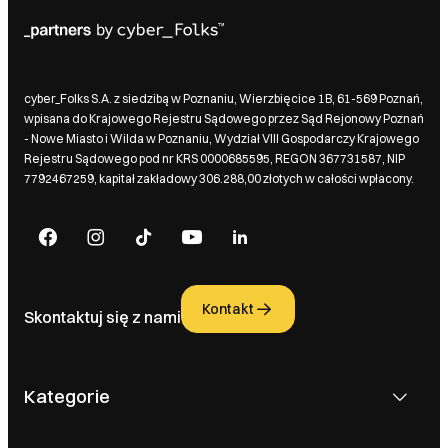
cyber_Folks S.A. z siedzibą w Poznaniu, Wierzbięcice 1B, 61-569 Poznań,
wpisana do Krajowego Rejestru Sądowego przez Sąd Rejonowy Poznań
- Nowe Miasto i Wilda w Poznaniu, Wydział VIII Gospodarczy Krajowego
Rejestru Sądowego pod nr KRS 0000685595, REGON 367731587, NIP
7792467259, kapitał zakładowy 306.288,00 złotych w całości wpłacony.
Kontakt
Skontaktuj się z nami
Kategorie