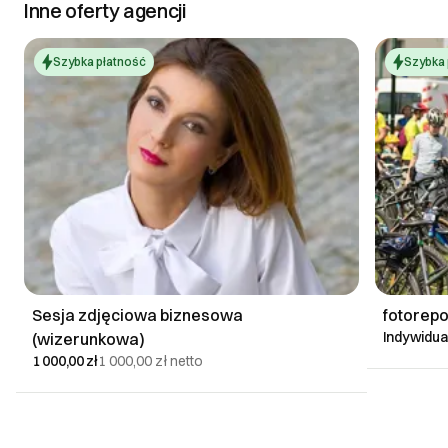
Inne oferty agencji
Szybka płatność
Szybka 
Sesja zdjęciowa biznesowa
fotorepo
Indywidu
(wizerunkowa)
1 000,00 zł
1 000,00 zł
netto