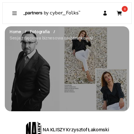
0
Poznaj
Prawa konsumenta
Home
Fotografia
Kupujący
Sesja zdjęciowa biznesowa (wizerunkowa)
O Partnerze
Partner
I. Dane Sprzedającego
NA KLISZY Krzysztof Łakomski
T. Kościuszki 63 -
32-100 Proszowice
NIP: 6821064955
info@nakliszy.pl
Zobacz email
II. Anulacje zamówień i zwroty
Anulowania zlecenia można dokonać na 7 dni przed
rozpoczęciem realizacji.
NA KLISZY Krzysztof Łakomski