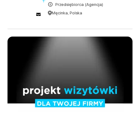
Przedsiębiorca
(Agencja)
https://specad.pl/regulamin
Męcinka, Polska
DOWIEDZ SIĘ WIĘCEJ