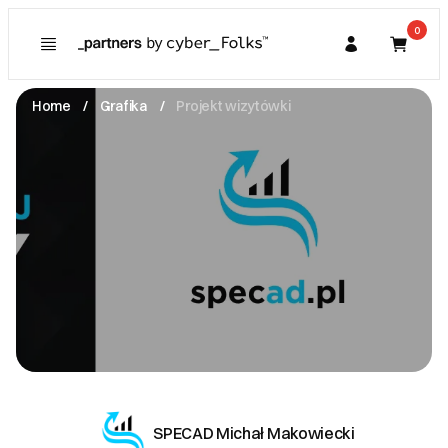
0
Poznaj
Prawa konsumenta
Home
Grafika
Projekt wizytówki
Kupujący
O Partnerze
Partner
I. Dane Sprzedającego
SPECAD Michał Makowiecki
Chełmiec -
59-424 Męcinka
NIP: 6951537257
kontakt@specad.pl
Zobacz email
II. Anulacje zamówień i zwroty
https://specad.pl/regulamin
SPECAD Michał Makowiecki
III. Gwarancja oraz reklamacje