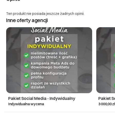
Ten produkt nie posiada jeszcze żadnych opinii.
Inne oferty agencji
Pakiet Social Media - Indywidualny
Pakiet S
Indywidualna wycena
3 000,00 z