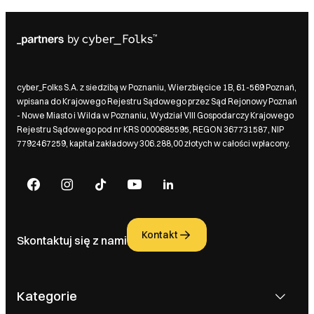
cyber_Folks S.A. z siedzibą w Poznaniu, Wierzbięcice 1B, 61-569 Poznań,
wpisana do Krajowego Rejestru Sądowego przez Sąd Rejonowy Poznań
- Nowe Miasto i Wilda w Poznaniu, Wydział VIII Gospodarczy Krajowego
Rejestru Sądowego pod nr KRS 0000685595, REGON 367731587, NIP
7792467259, kapitał zakładowy 306.288,00 złotych w całości wpłacony.
Kontakt
Skontaktuj się z nami
Kategorie