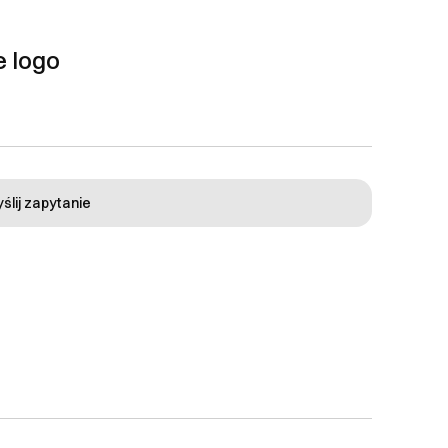
 logo
ślij zapytanie
eniem. Jeśli zamówienie
 kosztami