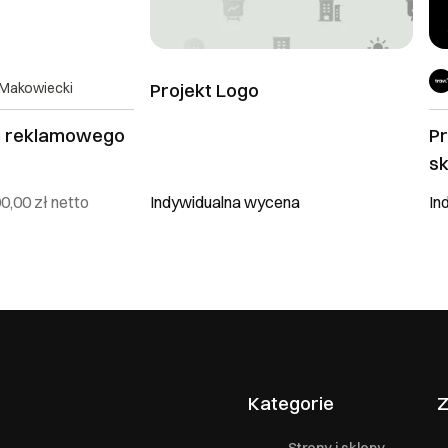
Makowiecki
Projekt Logo
tu reklamowego
Pr
sk
lo
0,00 zł
netto
Indywidualna wycena
In
dl
os
Kategorie
Z