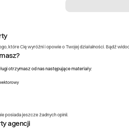
rty
go, które Cię wyróżni i opowie o Twojej działalności. Bądź wido
ymasz?
ugi otrzymasz od nas następujące materiały:
 wektorowy
ie posiada jeszcze żadnych opinii.
 konsumenta
rty agencji