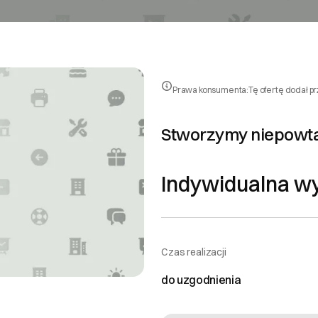
Prawa konsumenta:
Tę ofertę dodał p
Stworzymy niepowta
Indywidualna w
Czas realizacji
do uzgodnienia