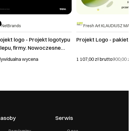
NetBrands
Fresh Art KLAUDIUSZ MA
ojekt logo - Projekt logotypu
Projekt Logo - pakiet 
lepu, firmy. Nowoczesne
go, znak graficzny, branding
dywidualna wycena
1 107,00 zł
brutto
900,00 z
a biznesu lub marki
obistej.
asoby
Serwis