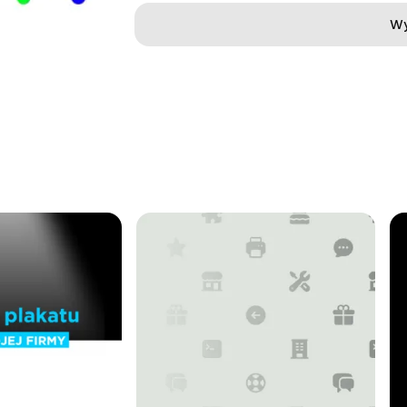
Wy
Ok, rozumiem