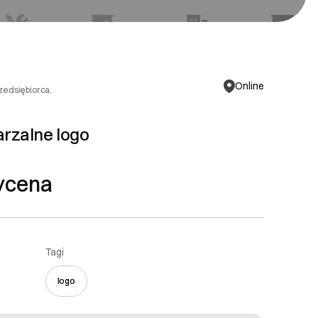
Online
rzedsiębiorca.
rzalne logo
ycena
Tagi
logo