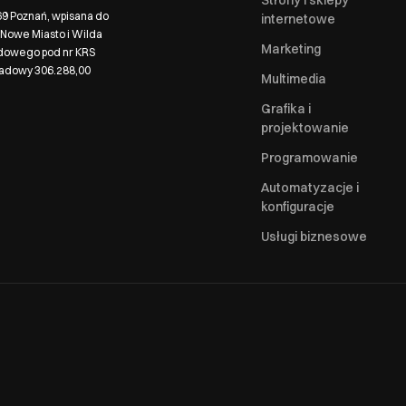
Strony i sklepy
569 Poznań, wpisana do
internetowe
Nowe Miasto i Wilda
Marketing
ądowego pod nr KRS
ładowy 306.288,00
Multimedia
Grafika i
projektowanie
Programowanie
Automatyzacje i
konfiguracje
Usługi biznesowe