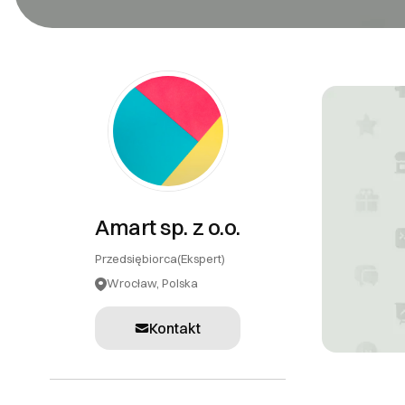
PR
Systemy teleinformatyczne
Tłumaczenia
Inne usługi
Amart sp. z o.o.
Przedsiębiorca
(Ekspert)
Wrocław, Polska
Kontakt