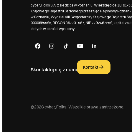
cyber_Folks S.A. z siedzibą w Poznaniu, Wierzbięcice 1B, 61-
Krajowego Rejestru Sądowego przez Sąd Rejonowy Poznań - 
w Poznaniu, Wydział VIII Gospodarczy Krajowego Rejestru S
0000685595, REGON 367731587, NIP 7792467259, kapitał zak
złotych w całości wpłacony.
Kontakt
Skontaktuj się z nami
©2026 cyber_Folks. Wszelkie prawa zastrzeżone.