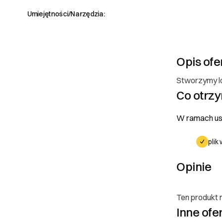
Umiejętności/Narzędzia:
Opis ofe
Stworzymy lo
Co otrz
W ramach usł
plik
Opinie
Poznaj
Ten produkt n
Prawa
Inne ofe