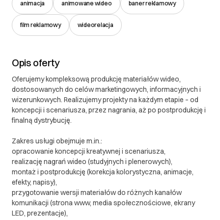
animacja
animowane wideo
baner reklamowy
1. Gwarancja Studio multimedialne udziela gwarancji
na wykonane usługi oraz dostarczone materiały
film reklamowy
wideorelacja
multimedialne w zakresie ich zgodności z ustalonym
zakresem projektu, specyfikacją oraz
zaakceptowaną koncepcją. Gwarancja obejmuje
Opis oferty
wyłącznie wady techniczne powstałe z winy Studia,
w szczególności: błędy montażowe lub animacyjne,
Oferujemy kompleksową produkcję materiałów wideo,
dostosowanych do celów marketingowych, informacyjnych i
wady plików uniemożliwiające ich odtworzenie,
wizerunkowych. Realizujemy projekty na każdym etapie – od
nieprawidłowe parametry techniczne materiałów.
koncepcji i scenariusza, przez nagrania, aż po postprodukcję i
Gwarancja nie obejmuje: zmian koncepcji po
finalną dystrybucję.
akceptacji projektu, subiektywnych ocen
estetycznych, błędów wynikających z materiałów
Zakres usługi obejmuje m.in.:
dostarczonych przez Klienta, problemów
opracowanie koncepcji kreatywnej i scenariusza,
technicznych wynikających z infrastruktury Klienta lub
realizację nagrań wideo (studyjnych i plenerowych),
montaż i postprodukcję (korekcja kolorystyczna, animacje,
platform zewnętrznych, zmian lub ingerencji w
efekty, napisy),
materiały dokonanych przez osoby trzecie. 2. Okres
przygotowanie wersji materiałów do różnych kanałów
gwarancji Okres gwarancji wynosi 7 dni od dnia
komunikacji (strona www, media społecznościowe, ekrany
przekazania gotowych materiałów lub zakończenia
LED, prezentacje),