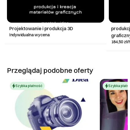
pośrednie.
DOWIEDZ SIĘ WIĘCEJ
Projektowanie i produkcja 3D
produkcj
Indywidualna wycena
graficzn
184,50 zł/
Przeglądaj podobne oferty
Szybka płatność
Szybka płatn