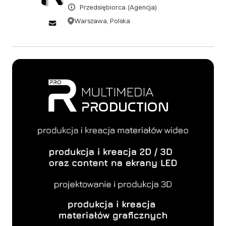
Przedsiębiorca
(Agencja)
pisemnej (e-mail). Za rozpoczęcie realizacji uznaje się
w szczególności: prace koncepcyjne i
Warszawa, Polska
scenariuszowe, etap preprodukcji, rezerwację
terminów, zespołu realizacyjnego, sprzętu, lokalizacji
oraz infrastruktury technicznej. 2. Anulowanie po
rozpoczęciu realizacji W przypadku anulowania
zamówienia po rozpoczęciu realizacji projektu, Klient
zobowiązany jest do pokrycia: kosztów wykonanych
dotychczas prac, kosztów preprodukcji i produkcji,
kosztów rezerwacji terminów, sprzętu oraz zasobów
ludzkich, ewentualnych kosztów zewnętrznych
poniesionych przez Studio. Studio zastrzega sobie
prawo do zatrzymania wpłaconej zaliczki jako
częściowego lub całkowitego wynagrodzenia za
poniesione koszty. 3. Zwroty i odstąpienie od umowy
Ze względu na indywidualny charakter usług
multimedialnych oraz realizację projektów na
zamówienie Klienta, prawo do odstąpienia od umowy