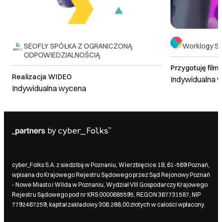
SEOFLY SPÓŁKA Z OGRANICZONĄ
Worklogy Sp.
ODPOWIEDZIALNOŚCIĄ
Przygotuję film
Realizacja WIDEO
Indywidualna 
Indywidualna wycena
cyber_Folks S.A. z siedzibą w Poznaniu, Wierzbięcice 1B, 61-569 Poznań,
wpisana do Krajowego Rejestru Sądowego przez Sąd Rejonowy Poznań
- Nowe Miasto i Wilda w Poznaniu, Wydział VIII Gospodarczy Krajowego
Rejestru Sądowego pod nr KRS 0000685595, REGON 367731587, NIP
7792467259, kapitał zakładowy 306.288,00 złotych w całości wpłacony.