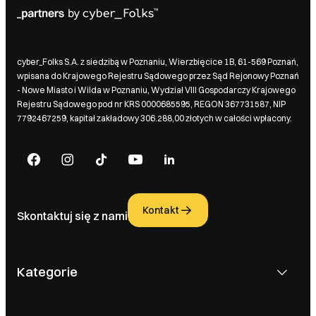
cyber_Folks S.A. z siedzibą w Poznaniu, Wierzbięcice 1B, 61-569 Poznań,
wpisana do Krajowego Rejestru Sądowego przez Sąd Rejonowy Poznań
- Nowe Miasto i Wilda w Poznaniu, Wydział VIII Gospodarczy Krajowego
Rejestru Sądowego pod nr KRS 0000685595, REGON 367731587, NIP
7792467259, kapitał zakładowy 306.288,00 złotych w całości wpłacony.
Kontakt
Skontaktuj się z nami
Kategorie