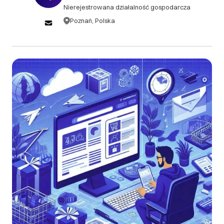
Nierejestrowana działalność gospodarcza
przypadku wątpliwości lub dodatkowych pytań,
zachęcamy do skorzystania z bezpłatnego
Poznań, Polska
doradztwa przed złożeniem zamówienia. Zwroty
wpłaconych środków są możliwe wyłącznie w
przypadku, gdy prace nad projektem nie zostały
jeszcze rozpoczęte lub gdy usługa nie została
wykonana zgodnie z ustalonym zakresem. Każdy
przypadek rozpatrywany jest indywidualnie, w
ramach procedury reklamacyjnej. Prosimy o dokładne
zapoznanie się z warunkami współpracy przed
zleceniem usługi, aby mieć pełną pewność co do
decyzji.
III. Gwarancja oraz reklamacje
Na wykonane usługi oferujemy gwarancję
poprawnego działania zgodnie z ustaleniami projektu.
W przypadku problemów technicznych wynikających
z naszej realizacji, zapewniamy bezpłatne wsparcie i