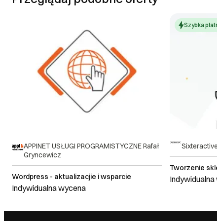
Szybka płatn
APPINET USŁUGI PROGRAMISTYCZNE Rafał
Sixteractive 
Gryncewicz
Tworzenie skle
Wordpress - aktualizacjie i wsparcie
Indywidualna 
Indywidualna wycena