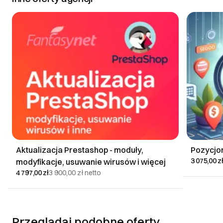
Aktualizacja Prestashop - moduły,
Pozycjo
3 075,00 z
modyfikacje, usuwanie wirusów i więcej
4 797,00 zł
3 900,00 zł
netto
Przeglądaj podobne oferty