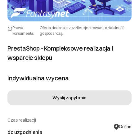
naprawy w uzgodnionym okresie gwarancyjnym.
Reklamacje przyjmujemy drogą e-mailową lub
telefoniczną. Nie odpowiadamy za błędy wynikające
z ingerencji osób trzecich, zmian w kodzie bez naszej
Prawa
Oferta dodana przez Nierejestrowaną działalność
zgody lub problemów związanych z zewnętrznymi
konsumenta:
gospodarczą.
dostawcami usług (np. serwerów, integracji).
PrestaShop - Kompleksowe realizacja i
wsparcie sklepu
DOWIEDZ SIĘ WIĘCEJ
Indywidualna wycena
Wyślij zapytanie
Czas realizacji
Online
do uzgodnienia