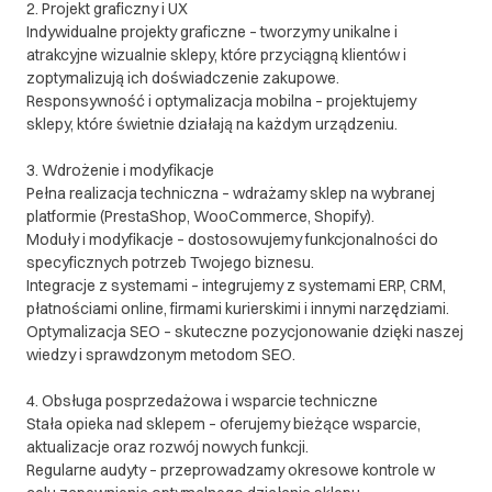
2. Projekt graficzny i UX
Indywidualne projekty graficzne – tworzymy unikalne i
atrakcyjne wizualnie sklepy, które przyciągną klientów i
zoptymalizują ich doświadczenie zakupowe.
Responsywność i optymalizacja mobilna – projektujemy
sklepy, które świetnie działają na każdym urządzeniu.
3. Wdrożenie i modyfikacje
Pełna realizacja techniczna – wdrażamy sklep na wybranej
platformie (PrestaShop, WooCommerce, Shopify).
Moduły i modyfikacje – dostosowujemy funkcjonalności do
specyficznych potrzeb Twojego biznesu.
Integracje z systemami – integrujemy z systemami ERP, CRM,
płatnościami online, firmami kurierskimi i innymi narzędziami.
Optymalizacja SEO – skuteczne pozycjonowanie dzięki naszej
wiedzy i sprawdzonym metodom SEO.
4. Obsługa posprzedażowa i wsparcie techniczne
Stała opieka nad sklepem – oferujemy bieżące wsparcie,
aktualizacje oraz rozwój nowych funkcji.
Regularne audyty – przeprowadzamy okresowe kontrole w