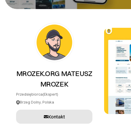
PR
Systemy teleinformatyczne
Tłumaczenia
Inne usługi
MROZEK.ORG MATEUSZ
MROZEK
Przedsiębiorca
(Ekspert)
Brzeg Dolny, Polska
Kontakt