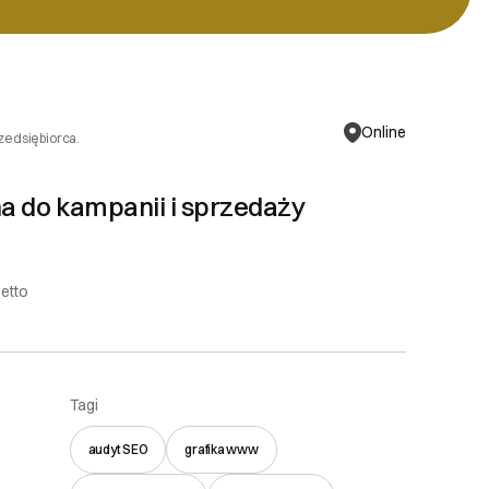
Online
rzedsiębiorca.
na do kampanii i sprzedaży
netto
Tagi
audyt SEO
grafika www