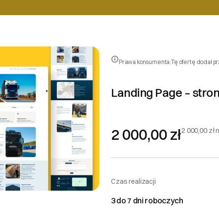
Prawa konsumenta:
Tę ofertę dodał p
Landing Page – stro
2 000,00 zł
2 000,00 zł 
Czas realizacji
3 do 7 dni roboczych