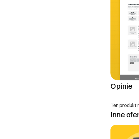
realizowanych na
rozpoczęciu reali
play.
III. Gwarancja 
Każde zlecenie ob
zgłosić poprawki
Reklamacje przyj
Poprawki wynikają
nową usługę.
Opinie
DOWIEDZ SIĘ WIĘC
Ten produkt n
Inne ofe