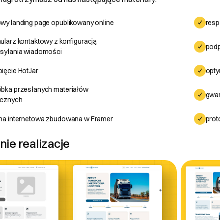
wy landing page opublikowany online
resp
ularz kontaktowy z konfiguracją
podp
 konsumenta
syłania wiadomości
ięcie HotJar
opty
bka przesłanych materiałów
ającego
gwar
icznych
TEUSZ MROZEK
na internetowa zbudowana w Framer
prot
4 -
lny
ie realizacje
.org
 email
mówień i zwroty
nulować zamówienie przed rozpoczęciem realizacji. Jeśli projekt zost
ciowy zwrot kosztów – proporcjonalnie do wykonanej pracy. W przypa