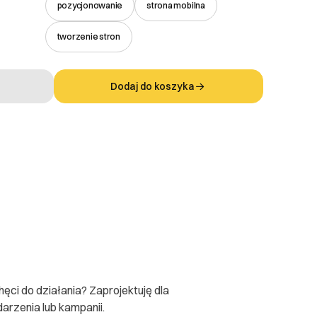
pozycjonowanie
strona mobilna
tworzenie stron
Dodaj do koszyka
ęci do działania? Zaprojektuję dla
darzenia lub kampanii.