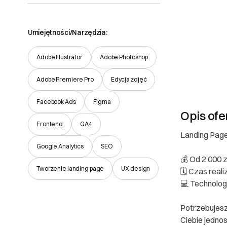
Umiejętności/Narzędzia:
Adobe Illustrator
Adobe Photoshop
Adobe Premiere Pro
Edycja zdjęć
Facebook Ads
Figma
Opis ofe
Frontend
GA4
Landing Page
Google Analytics
SEO
💰 Od 2 000 z
Tworzenie landing page
UX design
🗓️ Czas real
💻 Technologi
Potrzebujesz
Ciebie jednos