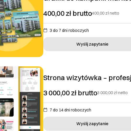
400,00 zł
brutto
400,00 zł
netto
3 do 7 dni roboczych
Wyślij zapytanie
Strona wizytówka – profes
3 000,00 zł
brutto
3 000,00 zł
netto
7 do 14 dni roboczych
Wyślij zapytanie