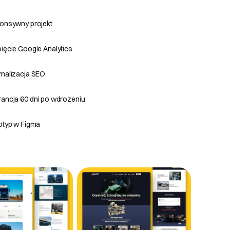
onsywny projekt
ięcie Google Analytics
malizacja SEO
ancja 60 dni po wdrożeniu
otyp w Figma
ał już rozpoczęty,
dku zleceń