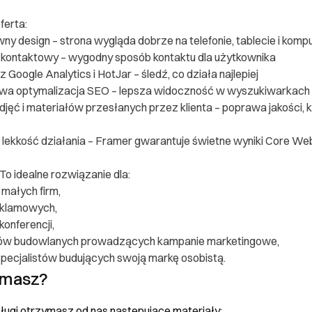
ferta:
y design – strona wygląda dobrze na telefonie, tablecie i komp
kontaktowy – wygodny sposób kontaktu dla użytkownika
z Google Analytics i HotJar – śledź, co działa najlepiej
a optymalizacja SEO – lepsza widoczność w wyszukiwarkach
jęć i materiałów przesłanych przez klienta – poprawa jakości,
 lekkość działania – Framer gwarantuje świetne wyniki Core Web
To idealne rozwiązanie dla:
 małych firm,
eklamowych,
konferencji,
ów budowlanych prowadzących kampanie marketingowe,
specjalistów budujących swoją markę osobistą.
ymasz?
ugi otrzymasz od nas następujące materiały: