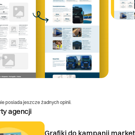
tychmiastowo (z pominięciem 14-dniowego okresu odstąpienia od um
zacji nie jest możliwe. Każdy przypadek rozpatruję indywidualnie, z z
oraz reklamacje
jęte jest 60-dniową gwarancją od daty zakończenia realizacji. W tym 
 wynikające z błędów technicznych lub niezgodności z zamówieniem – 
muję mailowo lub przez platformę. Rozpatruję je maksymalnie w ciągu 
ce ze zmiany założeń projektowych (np. nowa funkcja, zmiana tekstów 
EJ
ie posiada jeszcze żadnych opinii.
rty agencji
Ok, rozumiem
Grafiki do kampanii marke