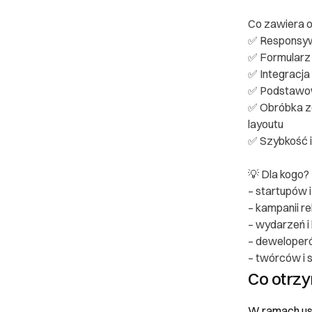
Co zawiera o
✅ Responsywn
✅ Formularz 
✅ Integracja 
✅ Podstawow
✅ Obróbka zd
layoutu
✅ Szybkość i
💡 Dla kogo? 
– startupów i
– kampanii r
– wydarzeń i 
– deweloper
– twórców i 
Co otrz
W ramach usł