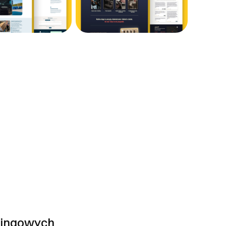
owy), anulowanie po
achowaniem zasad fair
czasie klient może
wykonuję je bezpłatnie.
3 dni roboczych.
lub układu) traktuję jako
tingowych