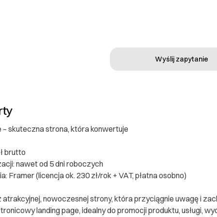
Wyślij zapytanie
rty
 – skuteczna strona, która konwertuje
ł brutto
izacji: nawet od 5 dni roboczych
a: Framer (licencja ok. 230 zł/rok + VAT, płatna osobno)
 atrakcyjnej, nowoczesnej strony, która przyciągnie uwagę i zach
tronicowy landing page, idealny do promocji produktu, usługi, wy