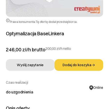
DOWIEDZ SIĘ WIĘCEJ
Prawa konsumenta:
Tę ofertę dodał przedsiębiorca.
Optymalizacja BaseLinkera
246,00 zł/h
brutto
200,00 zł/h netto
Wyślij zapytanie
Dodaj do koszyka
Czas realizacji
Online
do uzgodnienia
Opis oferty