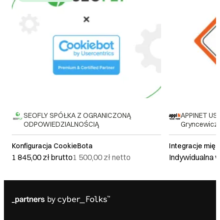
SEOFLY SPÓŁKA Z OGRANICZONĄ
APPINET US
ODPOWIEDZIALNOŚCIĄ
Gryncewicz
Konfiguracja CookieBota
Integracje mię
1 845,00 zł
brutto
1 500,00 zł
netto
Indywidualna 