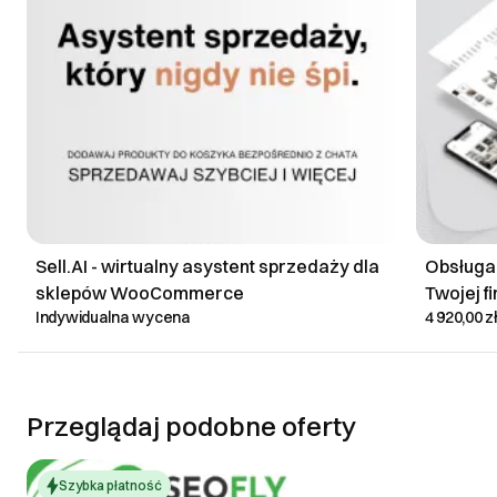
Sell.AI - wirtualny asystent sprzedaży dla
Obsługa
sklepów WooCommerce
Twojej f
Indywidualna wycena
4 920,00 z
Przeglądaj podobne oferty
Szybka płatność