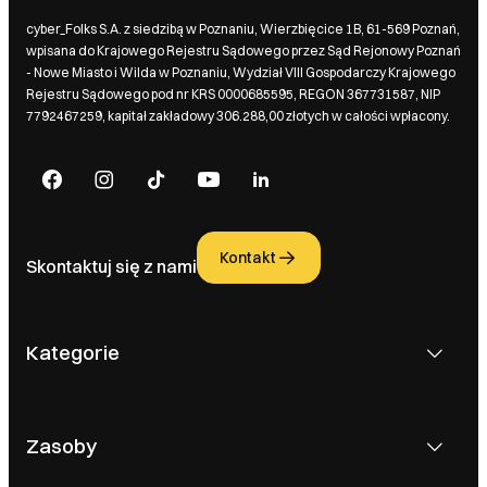
cyber_Folks S.A. z siedzibą w Poznaniu, Wierzbięcice 1B, 61-569 Poznań,
wpisana do Krajowego Rejestru Sądowego przez Sąd Rejonowy Poznań
- Nowe Miasto i Wilda w Poznaniu, Wydział VIII Gospodarczy Krajowego
Rejestru Sądowego pod nr KRS 0000685595, REGON 367731587, NIP
7792467259, kapitał zakładowy 306.288,00 złotych w całości wpłacony.
Kontakt
Skontaktuj się z nami
Kategorie
Zasoby