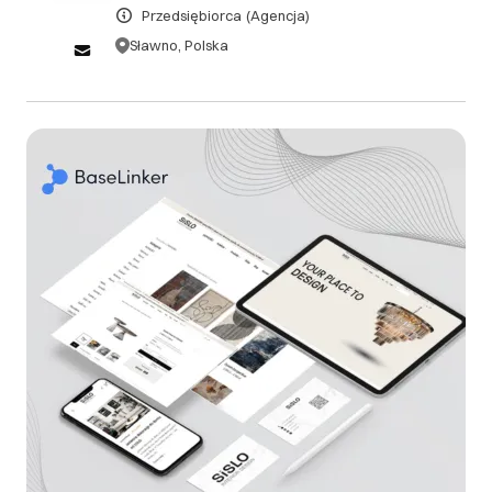
Przedsiębiorca
(Agencja)
prace nad przedmiotem umowy się jeszcze nie
rozpoczęły. 2. Klient ma możliwości przerwania prac i
Sławno, Polska
odstąpienia od dalszej realizacji, z zastrzeżeniem, że
za wykonane prace będzie musiał zapłacić 30%
całości kwoty, która określona jest w umowie.
III. Gwarancja oraz reklamacje
1. Klient ma gwarancję na wykonane projekty cyfrowe
przez 2 miesiące od momentu zakończenia realizacji.
2. Klient może zgłaszać Sprzedawcy reklamacje
dotyczące nieprawidłowego świadczenia Usług,
braku świadczenia Usług przewidzianych
Regulaminem lub nieprawidłowego funkcjonowania
strony/sklepu. 3. Reklamacje wynikające z
nieprawidłowości funkcjonowania strony/sklepu oraz
świadczenia Usług, Klient może może zgłaszać: na
adres e-mail: biuro@creatywniwsieci.pl