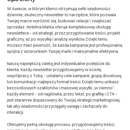
W świecie, w którym klienci otrzymują setki wiadomości
dziennie, skuteczny newsletter to narzędzie, które pozwala
Twojej marce wyróżnić się, budować relacje i zwiększać
sprzedaż. Ambitna Marka oferuje kompleksową obsługę
newslettera – od strategii, przez przygotowanie treści, projekt
graficzny, aż po wysyłkę i analizę wyników. Dzięki temu
możesz mieć pewność, że każda kampania jest profesjonalna,
spójna z wizerunkiem Twojej marki i maksymalnie efektywna.
Naszą największą zaletą jest indywidualne podejście do
klienta. Każdy newsletter przygotowujemy w ścisłej
współpracy z Tobą – ustalamy cele kampanii, grupę docelową,
ton komunikacji i najlepszy format treści. Dzięki temu unikasz
bezosobowych szablonów i masowej wysyłki „w ciemno”.
Każdy element – od nagłówka, przez tekst, po grafikę i CTA –
jest starannie dopasowany do Twojej strategii marketingowej,
tak aby wiadomości przyciągały uwagę i zachęcały do
interakcji.
Oferujemy pełną obsługę procesu: przygotowujemy treści,