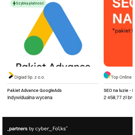
Szybka płatność
Digiad Sp. z o.o.
Top Online Sp
Pakiet Advance GoogleAds
SEO na luzie - 
Indywidualna wycena
2 458,77 zł
bru