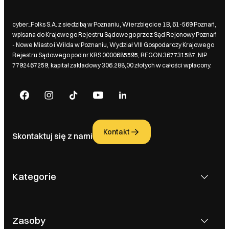
cyber_Folks S.A. z siedzibą w Poznaniu, Wierzbięcice 1B, 61-569 Poznań,
wpisana do Krajowego Rejestru Sądowego przez Sąd Rejonowy Poznań
- Nowe Miasto i Wilda w Poznaniu, Wydział VIII Gospodarczy Krajowego
Rejestru Sądowego pod nr KRS 0000685595, REGON 367731587, NIP
7792467259, kapitał zakładowy 306.288,00 złotych w całości wpłacony.
Kontakt
Skontaktuj się z nami
Kategorie
Zasoby