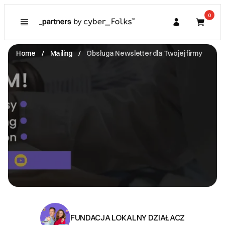
0
Poznaj
Prawa konsumenta
Home
Mailing
Obsługa Newsletter dla Twojej firmy
Kupujący
O Partnerze
Partner
I. Dane Sprzedającego
FUNDACJA LOKALNY DZIAŁACZ
ul. Słowackiego 2/73 -
05-250 Radzymin
NIP: 1251721890
kontakt@ambitnamarka.pl
Zobacz email
II. Anulacje zamówień i zwroty
Zwrot w ciągu 2 tygodni
FUNDACJA LOKALNY DZIAŁACZ
III. Gwarancja oraz reklamacje