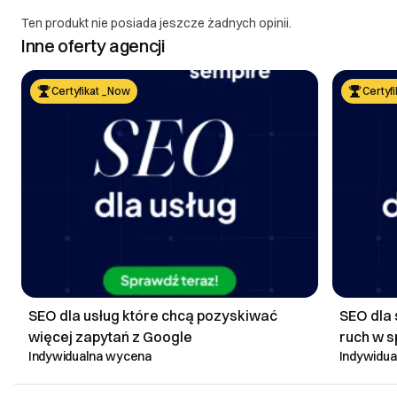
Ten produkt nie posiada jeszcze żadnych opinii.
Inne oferty agencji
Certyfikat _Now
Certyf
SEO dla usług które chcą pozyskiwać
SEO dla 
więcej zapytań z Google
ruch w 
Indywidualna wycena
Indywidu