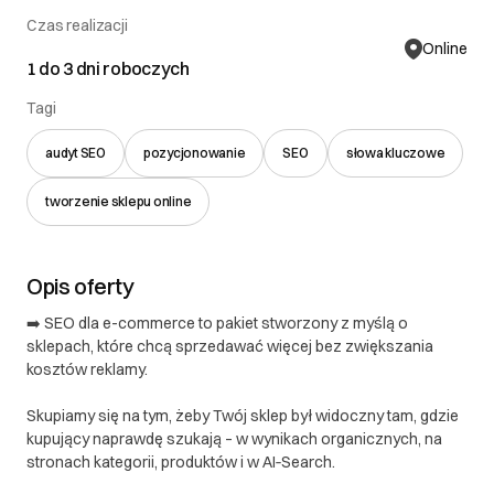
Czas realizacji
Online
1 do 3 dni roboczych
Tagi
audyt SEO
pozycjonowanie
SEO
słowa kluczowe
tworzenie sklepu online
Opis oferty
➡️ SEO dla e-commerce to pakiet stworzony z myślą o
sklepach, które chcą sprzedawać więcej bez zwiększania
kosztów reklamy.
Skupiamy się na tym, żeby Twój sklep był widoczny tam, gdzie
kupujący naprawdę szukają – w wynikach organicznych, na
stronach kategorii, produktów i w AI‑Search.