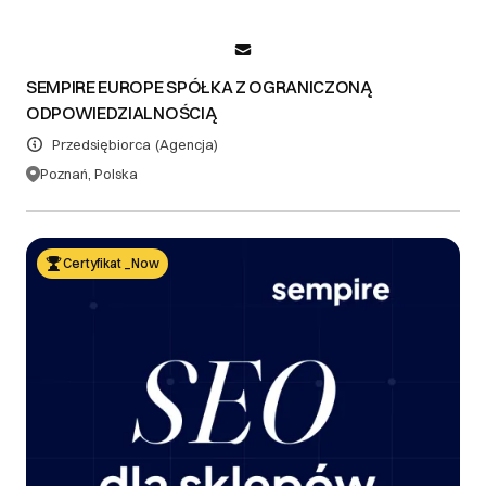
III. Gwarancja oraz reklamacje
-
SEMPIRE EUROPE SPÓŁKA Z OGRANICZONĄ
ODPOWIEDZIALNOŚCIĄ
DOWIEDZ SIĘ WIĘCEJ
Przedsiębiorca
(Agencja)
Poznań, Polska
Certyfikat _Now