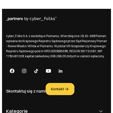
cyber_Folks S.A. z siedzibą w Poznaniu, Wierzbięcice 1B, 61-569 Poznań,
wpisana do Krajowego Rejestru Sądowego przez Sąd Rejonowy Poznań
- Nowe Miasto i Wilda w Poznaniu, Wydział VIII Gospodarczy Krajowego
Rejestru Sądowego pod nr KRS 0000685595, REGON 367731587, NIP
7792467259, kapitał zakładowy 306.288,00 złotych w całości wpłacony.
Kontakt
Skontaktuj się z nami
Kategorie