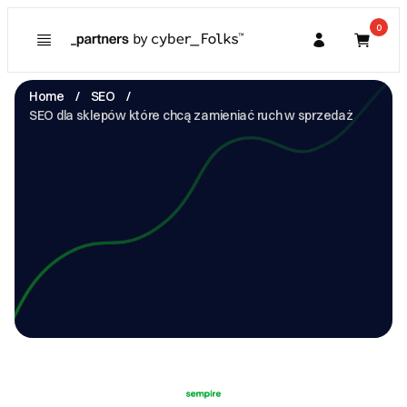
0
Poznaj
Prawa konsumenta
Home
SEO
Kupujący
SEO dla sklepów które chcą zamieniać ruch w sprzedaż
O Partnerze
Partner
I. Dane Sprzedającego
SEMPIRE EUROPE SPÓŁKA Z OGRANICZONĄ
ODPOWIEDZIALNOŚCIĄ
pl. Władysława Andersa 3 -
61-894 Poznań
NIP: 7811976773
s.lango@sempire.pl
Zobacz email
II. Anulacje zamówień i zwroty
-