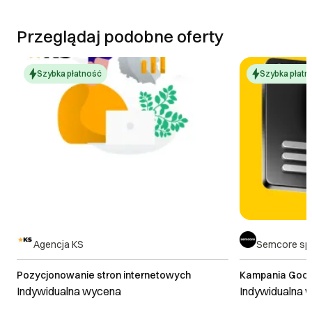
Przeglądaj podobne oferty
Szybka płatność
Szybka płatn
Agencja KS
Semcore sp. 
Pozycjonowanie stron internetowych
Kampania Googl
Indywidualna wycena
Indywidualna 